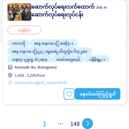
ဆောက်လုပ်ရေးလက်ထောက်
Job in
ဆောက်လုပ်ရေးလုပ်ငန်း
အချိန်ပိုင်း
ကာလတို
စေန တနဂၤေႏြ အဆိုင္း
စေန တနဂၤေႏြႏွင့္ အျခားရံုးပိတ္ရက္မ်ား ပိတ္ျခား
တစ္ပတ္ႏွစ္ရက္မွ သံုးရက္
ထမင်းကျွေးမည်
ပရိုမိုးရွင္း
Kawasaki Sta. (Kanagawa)
ပြန်လည်နေရာချထားမှုကိုထောက်ပံ့ပါ
ၾကိဳတင္လစာေငြေပးျခင္း
1,428 - 2,200/hour
ဝင်ငွေအများအပြားရရန် အလားအလာရှိသည်
တင်ထားတယ်။ လွန်ခဲ့တဲ့ ၂ လလောက်ကပါ။
နောက်ထပ်ကြည့်ရှုပါ
1
…
148