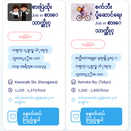
စားပြဲထိုး
စက်ဘီး
စားေ
ပို့ဆောင်ရေး
Job in
သာက္ဆိုင္
စားေ
Job in
သာက္ဆိုင္
အချိန်ပိုင်း
အချိန်ပိုင်း
တစ္ပတ္ႏွစ္ရက္မွ သံုးရက္
စက္ဘီးထားရန္ေနရာရွိျခင္း
ဘူတာႏွင့္နီးေသာ
တစ္ပတ္ႏွစ္ရက္မွ သံုးရက္
လမ္းစရိတ္ေပးသည္
အလုပ္အေတြ႕အၾကံဳရွိရန္မ
ဘူတာႏွင့္နီးေသာ
လို
Kawasaki Sta. (Kanagawa)
Kamata Sta. (Tokyo)
အလုပ္ခ်ိန္နည္းေသာ
1,100 - 1,375/hour
1,500 - 1,800/hour
တင်ထားတယ်။ လွန်ခဲ့သော ၃ လ
တင်ထားတယ်။ လွန်ခဲ့သော ၃ လ
ကျော်က
ကျော်က
နောက်ထပ်
နောက်ထပ်
ကြည့်ရှုပါ
ကြည့်ရှုပါ