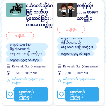
မော်တော်ဆိုင်ကယ်
စားပြဲထိုး
ဖြင့် သယ်ယူ
စားေ
Job in
ပို့ဆောင်ခြင်း
သာက္ဆိုင္
Job in
စားေသာက္ဆိုင္
အချိန်ပိုင်း
အချိန်ပိုင်း
ကျောင်းသား ဗီဇာ
ပို၍လိုလားသည်
ကျောင်းသား ဗီဇာ
စေန တနဂၤေႏြ အဆိုင္း
ပို၍လိုလားသည်
စေန တနဂၤေႏြ အဆိုင္း
တစ္ပတ္ႏွစ္ရက္မွ သံုးရက္
တစ္ပတ္ႏွစ္ရက္မွ သံုးရက္
ထမင်းကျွေးမည်
Kawasaki Sta. (Kanagawa)
Kawasaki Sta. (Kanagawa)
ထမင်းကျွေးမည်
ၾကိဳတင္လစာေငြေပးျခင္း
1,050 - 1,300/hour
1,030 - 1,300/hour
ၾကိဳတင္လစာေငြေပးျခင္း
ဘူတာႏွင့္နီးေသာ
ဝင်ငွေအများအပြားရရန်
တင်ထားတယ်။ လွန်ခဲ့သော ၃ လ
တင်ထားတယ်။ လွန်ခဲ့သော ၃ လ
ဘူတာႏွင့္နီးေသာ
အလားအလာရှိသည်
ကျော်က
ကျော်က
ဝင်ငွေအများအပြားရရန်
အမျိုးသမီး ပို၍လိုလားသည်
အလားအလာရှိသည်
နောက်ထပ်
နောက်ထပ်
အမျိုးသား ပို၍လိုလားသည်
အမျိုးသား ပို၍လိုလားသည်
ကြည့်ရှုပါ
ကြည့်ရှုပါ
အလုပ္ေလွ်ာက္စာ မလုိပါ