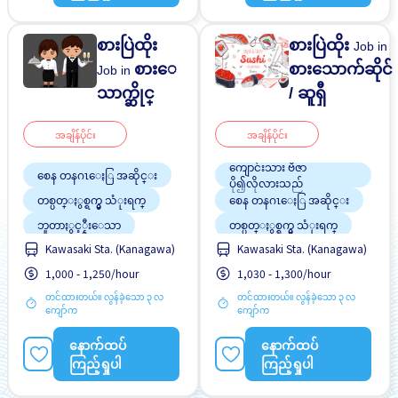
စားပြဲထိုး
စားပြဲထိုး
Job in
စားေ
စားသောက်ဆိုင်
Job in
သာက္ဆိုင္
/ ဆူရှီ
အချိန်ပိုင်း
အချိန်ပိုင်း
ကျောင်းသား ဗီဇာ
စေန တနဂၤေႏြ အဆိုင္း
ပို၍လိုလားသည်
တစ္ပတ္ႏွစ္ရက္မွ သံုးရက္
စေန တနဂၤေႏြ အဆိုင္း
ဘူတာႏွင့္နီးေသာ
တစ္ပတ္ႏွစ္ရက္မွ သံုးရက္
Kawasaki Sta. (Kanagawa)
Kawasaki Sta. (Kanagawa)
လမ္းစရိတ္ေပးသည္
ထမင်းကျွေးမည်
1,000 - 1,250/hour
1,030 - 1,300/hour
အလုပ္ခ်ိန္နည္းေသာ
ၾကိဳတင္လစာေငြေပးျခင္း
တင်ထားတယ်။ လွန်ခဲ့သော ၃ လ
တင်ထားတယ်။ လွန်ခဲ့သော ၃ လ
ဘူတာႏွင့္နီးေသာ
ကျော်က
ကျော်က
ဝင်ငွေအများအပြားရရန်
အလားအလာရှိသည်
နောက်ထပ်
နောက်ထပ်
အမျိုးသမီး ပို၍လိုလားသည်
ကြည့်ရှုပါ
ကြည့်ရှုပါ
အမျိုးသား ပို၍လိုလားသည်