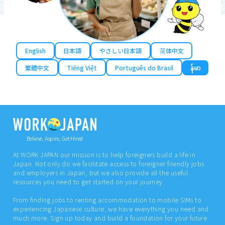
English
日本語
やさしい日本語
简体中文
繁體中文
Tiếng Việt
Português do Brasil
န်မာ
Believe, Aspire, Get Hired
At WORK JAPAN our mission is to help foreigners build a life in
Japan. Not only do we facilitate access to foreigner friendly jobs
and employers in Japan, but we also provide all the useful
resources you need to get started on your journey.
From finding jobs to renting accommodation to mobile SIMs to
experiencing Japanese culture, we have everything you need and
much more. Sign up today and build a foundation for your future