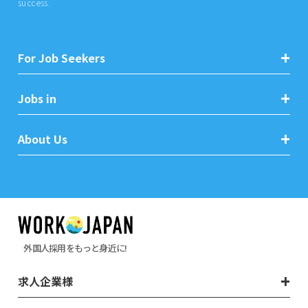
success.
For Job Seekers
Jobs in
About Us
外国人採用をもっと身近に!
求人企業様