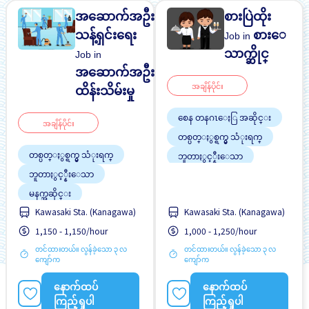
အဆောက်အဦး
စားပြဲထိုး
သန့်ရှင်းရေး
စားေ
Job in
သာက္ဆိုင္
Job in
အဆောက်အဦး
အချိန်ပိုင်း
ထိန်းသိမ်းမှု
စေန တနဂၤေႏြ အဆိုင္း
အချိန်ပိုင်း
တစ္ပတ္ႏွစ္ရက္မွ သံုးရက္
တစ္ပတ္ႏွစ္ရက္မွ သံုးရက္
ဘူတာႏွင့္နီးေသာ
ဘူတာႏွင့္နီးေသာ
လမ္းစရိတ္ေပးသည္
မနက္အဆိုင္း
အလုပ္ခ်ိန္နည္းေသာ
Kawasaki Sta. (Kanagawa)
Kawasaki Sta. (Kanagawa)
လမ္းစရိတ္ေပးသည္
အလုပ္အေတြ႕အၾကံဳရွိရန္မ
1,150 - 1,150/hour
1,000 - 1,250/hour
လို
တင်ထားတယ်။ လွန်ခဲ့သော ၃ လ
တင်ထားတယ်။ လွန်ခဲ့သော ၃ လ
အလုပ္ခ်ိန္နည္းေသာ
ကျော်က
ကျော်က
နောက်ထပ်
နောက်ထပ်
ကြည့်ရှုပါ
ကြည့်ရှုပါ