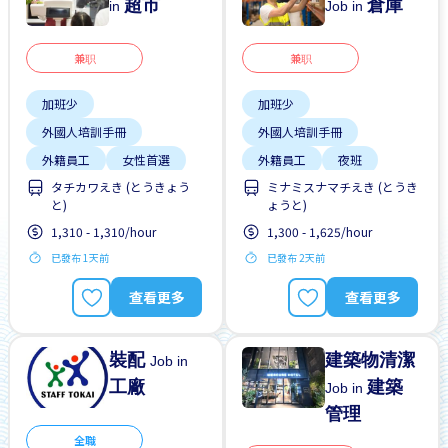
超市
倉庫
in
Job in
兼职
兼职
加班少
加班少
外國人培訓手冊
外國人培訓手冊
外籍員工
女性首選
外籍員工
夜班
タチカワえき (とうきょう
ミナミスナマチえき (とうき
支付交通費
女性首選
支付交通費
と)
ょうと)
晉陞
1,310 - 1,310/hour
1,300 - 1,625/hour
有機會被錄取全職工作
已發布 1天前
已發布 2天前
每週2-3天
查看更多
查看更多
裝配
建築物清潔
Job in
工廠
建築
Job in
管理
全職