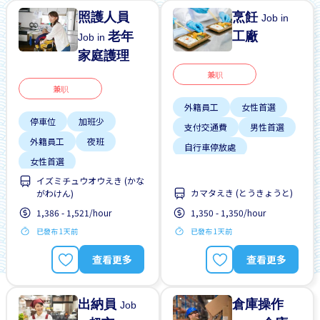
照護人員
烹飪
Job in
老年
工廠
Job in
家庭護理
兼职
兼职
外籍員工
女性首選
停車位
加班少
支付交通費
男性首選
外籍員工
夜班
自行車停放處
女性首選
週末輪班
イズミチュウオウえき (かな
學生簽證首選
カマタえき (とうきょうと)
がわけん)
支付交通費
1,386 - 1,521/hour
1,350 - 1,350/hour
每週2-3天
已發布 1天前
已發布 1天前
無經驗要求
查看更多
查看更多
出納員
倉庫操作
Job