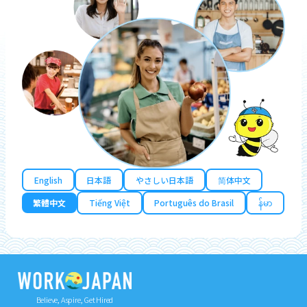
English
日本語
やさしい日本語
简体中文
繁體中文
Tiếng Việt
Português do Brasil
န်မာ
Believe, Aspire, Get Hired