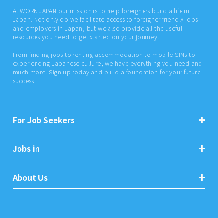
At WORK JAPAN our mission is to help foreigners build a life in
Japan. Not only do we facilitate access to foreigner friendly jobs
and employers in Japan, but we also provide all the useful
resources you need to get started on your journey.
From finding jobs to renting accommodation to mobile SIMs to
experiencing Japanese culture, we have everything you need and
much more. Sign up today and build a foundation for your future
success.
For Job Seekers
Jobs in
About Us