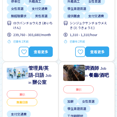
停車位
外籍員工
外籍員工
女性首選
女性首選
支付交通費
學生簽證首選
無經驗要求
男性首選
提供膳食
支付交通費
ロクバンチョウえき (あいち
シンジュクサンチョウメえ
靠近車站
預付工資
每週2-3天
男性首選
けん)
き (とうきょうと)
週末輪班
靠近車站
239,760 - 303,680/month
1,310 - 1,310/hour
已發布 2天前
已發布 2天前
查看更多
查看更多
管理員/英
調酒師
Job
語-日語
餐廳/酒吧
Job
in
辦公室
in
兼职
兼职
加薪
女性首選
無需日語
學生簽證首選
支付交通費
工作時間短