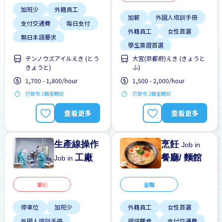
加班少
外籍員工
加薪
外國人培訓手冊
支付交通費
每日支付
外籍員工
女性首選
無日本語要求
學生簽證首選
無經驗要求
男性首選
テンノウズアイルえき (とう
大宮(京都府)えき (きょうと
支付交通費
晉陞
自行車停放處
きょうと)
ふ)
有機會被錄取全職工作
週末&節假日休息
1,700 - 1,800/hour
1,500 - 2,000/hour
無經驗要求
已發布 2個星期前
已發布 2個星期前
查看更多
查看更多
生產線操作
烹飪
Job in
工廠
餐廳/ 麵館
Job in
兼职
全職
停車位
加班少
外籍員工
女性首選
外國人培訓手冊
提供膳食
支付交通費