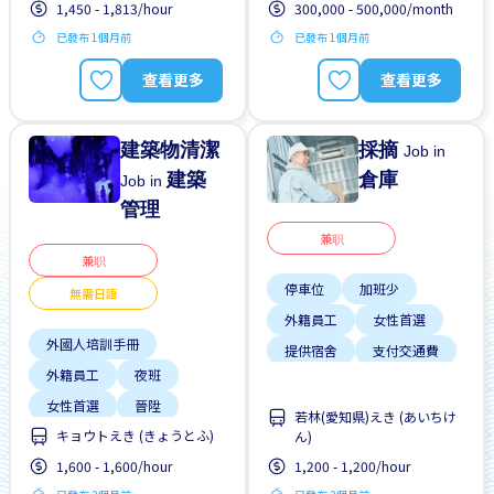
1,450 - 1,813/hour
300,000 - 500,000/month
已發布 1個月前
已發布 1個月前
查看更多
查看更多
建築物清潔
採摘
Job in
建築
倉庫
Job in
管理
兼职
兼职
停車位
加班少
無需日語
外籍員工
女性首選
外國人培訓手冊
提供宿舍
支付交通費
外籍員工
夜班
無經驗要求
男性首選
女性首選
晉陞
自行車停放處
若林(愛知県)えき (あいちけ
キョウトえき (きょうとふ)
每週2-3天
ん)
1,600 - 1,600/hour
1,200 - 1,200/hour
無日本語要求