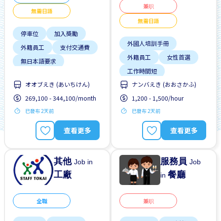
兼职
無需日語
無需日語
停車位
加入獎勵
外國人培訓手冊
外籍員工
支付交通費
外籍員工
女性首選
無日本語要求
工作時間短
無經驗要求
男性首選
オオブえき (あいちけん)
ナンバえき (おおさかふ)
支付交通費
晉陞
預付工資
269,100 - 344,100/month
1,200 - 1,500/hour
有機會被錄取全職工作
已發布 2天前
已發布 2天前
每週2-3天
無日本語要求
查看更多
查看更多
其他
服務員
Job in
Job
工廠
餐廳
in
全職
兼职