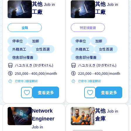
其他
其他
Job in
Job in
工廠
工廠
全職
特定技能簽
停車位
加薪
停車位
加薪
外籍員工
女性首選
外籍員工
女性首選
宿舍部分覆蓋
宿舍部分覆蓋
ハユカえき (かがわけん)
ハユカえき (かがわけん)
提供膳食
支付交通費
提供膳食
支付交通費
250,000 - 400,000/month
220,000 - 400,000/month
獎勵
男性首選
獎勵
男性首選
已發布 2個星期前
已發布 2個星期前
查看更多
查看更多
Network
其他
Job in
Engineer
倉庫
Job in