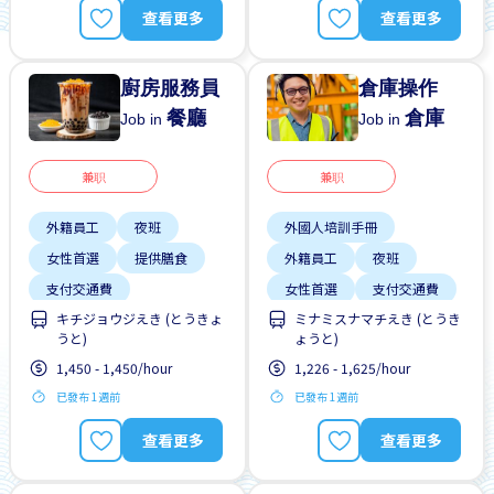
查看更多
查看更多
廚房服務員
倉庫操作
餐廳
倉庫
Job in
Job in
兼职
兼职
外籍員工
夜班
外國人培訓手冊
女性首選
提供膳食
外籍員工
夜班
支付交通費
女性首選
支付交通費
キチジョウジえき (とうきょ
ミナミスナマチえき (とうき
有機會被錄取全職工作
早班
晉陞
うと)
ょうと)
男性首選
週末輪班
有機會被錄取全職工作
1,450 - 1,450/hour
1,226 - 1,625/hour
靠近車站
每週2-3天
已發布 1週前
已發布 1週前
查看更多
查看更多