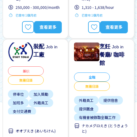
高收入潛能
250,000 - 300,000/month
1,310 - 1,638/hour
已發布 1個月前
已發布 1個月前
查看更多
查看更多
裝配
烹飪
Job in
Job in
工廠
餐廳/ 咖啡
館
兼职
全職
無需日語
無需日語
停車位
加入獎勵
外籍員工
提供宿舍
加班多
外籍員工
提供膳食
支付交通費
有機會被錄取全職工作
無日本語要求
ナカメグロえき (とうきょう
無日本語要求
無經驗要求
男性首選
オオブえき (あいちけん)
と)
靠近車站
自行車停放處