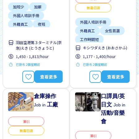
加班少
加薪
無需日語
外國人培訓手冊
外國人培訓手冊
外籍員工
夜班
外籍員工
女性首選
女性首選
支付交通費
工作時間短
男性首選
週末輪班
羽田空港第３ターミナル(京
キシワダえき (おおさかふ)
急)えき (とうきょうと)
支付交通費
晉陞
1,450 - 1,813/hour
1,177 - 1,400/hour
每週2-3天
已發布 2個星期前
已發布 2個星期前
無日本語要求
無經驗要求
查看更多
查看更多
倉庫操作
口譯員/英
工廠
日文
Job in
Job in
活動/音樂
會
兼职
無需日語
兼职