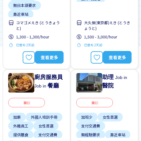
無日本語要求
支付交通費
晉陞
靠近車站
每週2-3天
コマゴメえき (とうきょう
大久保(東京都)えき (とうき
無經驗要求
無需簡歷
と)
ょうと)
1,300 - 1,300/hour
1,500 - 3,000/hour
已發布 2天前
已發布 2天前
查看更多
查看更多
廚房服務員
助理
Job in
餐廳
醫院
Job in
兼职
兼职
加薪
外國人培訓手冊
加班少
女性首選
外籍員工
女性首選
支付交通費
提供膳食
支付交通費
無經驗要求
靠近車站