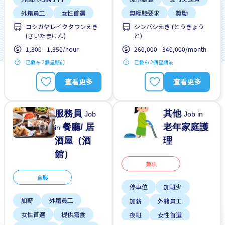
外籍員工
女性首選
無經驗要求
獎勵
コシガヤレイクタウンえき
シンバシえき (とうきょう
支付交通費
早班
男性首選
週末輪班
(さいたまけん)
と)
每日支付
無經驗要求
靠近車站
1,300 - 1,350/hour
260,000 - 340,000/month
已發布 2個星期前
已發布 2個星期前
查看更多
查看更多
服務員
其他
Job
Job in
餐廳/ 居
老年家庭護
in
酒屋（酒
理
館）
兼职
全職
停車位
加班少
加薪
外籍員工
加薪
外籍員工
女性首選
提供膳食
夜班
女性首選