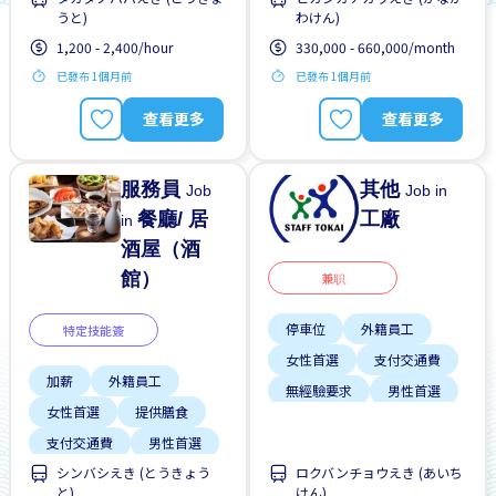
うと)
わけん)
無經驗要求
無經驗要求
1,200 - 2,400/hour
330,000 - 660,000/month
已發布 1個月前
已發布 1個月前
查看更多
查看更多
服務員
其他
Job
Job in
餐廳/ 居
工廠
in
酒屋（酒
館）
兼职
停車位
外籍員工
特定技能簽
女性首選
支付交通費
加薪
外籍員工
無經驗要求
男性首選
女性首選
提供膳食
靠近車站
預付工資
支付交通費
男性首選
シンバシえき (とうきょう
ロクバンチョウえき (あいち
週末輪班
靠近車站
と)
けん)