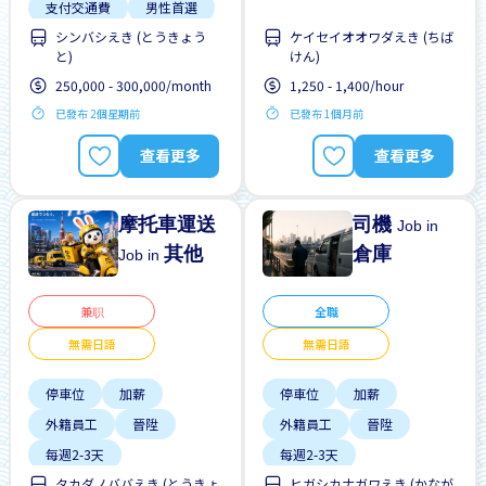
支付交通費
男性首選
學生簽證首選
シンバシえき (とうきょう
ケイセイオオワダえき (ちば
週末輪班
靠近車站
工作時間短
と)
けん)
高收入潛能
支付交通費
250,000 - 300,000/month
1,250 - 1,400/hour
已發布 2個星期前
已發布 1個月前
查看更多
查看更多
摩托車運送
司機
Job in
其他
倉庫
Job in
兼职
全職
無需日語
無需日語
停車位
加薪
停車位
加薪
外籍員工
晉陞
外籍員工
晉陞
每週2-3天
每週2-3天
タカダノババえき (とうきょ
ヒガシカナガワえき (かなが
無日本語要求
無日本語要求