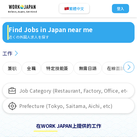
繁體中文
登入
Believe, Aspire, Get Hired
Find Jobs in Japan near me
近くの外国人求人を探す
工作
兼职
全職
特定技能簽
無需日語
在線面試
在WORK JAPAN上提供的工作