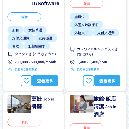
IT/Software
兼职
加班少
全職
外國人培訓手冊
加薪
女性首選
外籍員工
支付交通費
支付交通費
支持搬遷
無經驗要求
無需簡歷
晉陞
無經驗要求
男性首選
カシワノハキャンパスえき
タバタえき (とうきょうと)
男性首選
(ちばけん)
自行車停放處
200,000 - 500,000/month
1,400 - 1,400/hour
週末&節假日休息
週末&節假日休息
已發布 2個星期前
已發布 2個星期前
靠近車站
查看更多
查看更多
烹飪
旅館·飯店
Job in
餐廳
清潔
Job in
酒店
兼职
兼职