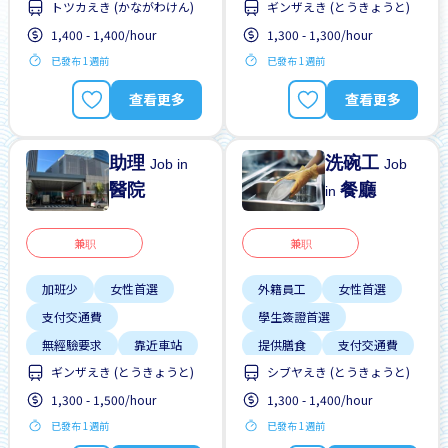
トツカえき (かながわけん)
ギンザえき (とうきょうと)
晉陞
1,400 - 1,400/hour
1,300 - 1,300/hour
有機會被錄取全職工作
已發布 1週前
已發布 1週前
男性首選
查看更多
查看更多
助理
洗碗工
Job in
Job
醫院
餐廳
in
兼职
兼职
加班少
女性首選
外籍員工
女性首選
支付交通費
學生簽證首選
無經驗要求
靠近車站
提供膳食
支付交通費
ギンザえき (とうきょうと)
シブヤえき (とうきょうと)
每週2-3天
1,300 - 1,500/hour
1,300 - 1,400/hour
無經驗要求
男性首選
已發布 1週前
已發布 1週前
週末輪班