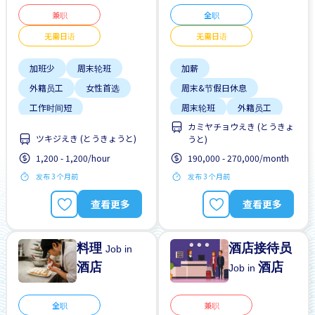
兼职
全职
无需日语
无需日语
加班少
周末轮班
加薪
外籍员工
女性首选
周末&节假日休息
工作时间短
周末轮班
外籍员工
カミヤチョウえき (とうきょ
支付交通费
奖励
学生签证首选
ツキジえき (とうきょうと)
うと)
无日本语要求
支付交通费
1,200 - 1,200/hour
190,000 - 270,000/month
无经验要求
无需简历
无日本语要求
早班
发布 3 个月前
发布 3 个月前
查看更多
查看更多
料理
酒店接待员
Job in
酒店
酒店
Job in
全职
兼职