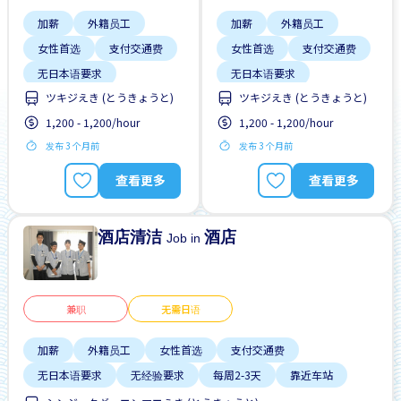
加薪
外籍员工
加薪
外籍员工
女性首选
支付交通费
女性首选
支付交通费
无日本语要求
无日本语要求
ツキジえき (とうきょうと)
ツキジえき (とうきょうと)
无经验要求
每周2-3天
靠近车站
1,200 - 1,200/hour
1,200 - 1,200/hour
每周2-3天
靠近车站
发布 3 个月前
发布 3 个月前
查看更多
查看更多
酒店清洁
酒店
Job in
兼职
无需日语
加薪
外籍员工
女性首选
支付交通费
无日本语要求
无经验要求
每周2-3天
靠近车站