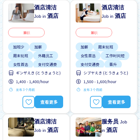
酒店清洁
酒店清洁
酒店
酒店
Job in
Job in
兼职
兼职
加班少
加薪
加薪
周末轮班
周末轮班
外籍员工
女性首选
工作时间短
女性首选
支付交通费
支付交通费
晋升
ギンザえき (とうきょうと)
シブヤえき (とうきょうと)
无经验要求
男性首选
每日支付
男性首选
1,400 - 1,400/hour
1,500 - 1,600/hour
靠近车站
自行车停放处
发布 3 个月前
发布 3 个月前
查看更多
查看更多
酒店清洁
服务员
Job
酒店
酒店
Job in
in