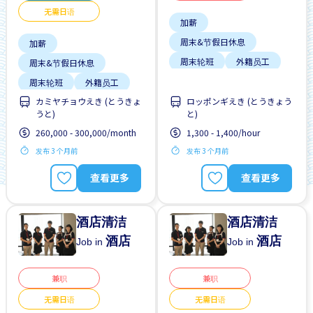
无需日语
加薪
周末&节假日休息
加薪
周末轮班
外籍员工
周末&节假日休息
女性首选
周末轮班
外籍员工
学生签证首选
カミヤチョウえき (とうきょ
ロッポンギえき (とうきょう
奖励
学生签证首选
うと)
と)
支付交通费
支付交通费
260,000 - 300,000/month
1,300 - 1,400/hour
无经验要求
无需简历
无日本语要求
早班
发布 3 个月前
发布 3 个月前
查看更多
查看更多
酒店清洁
酒店清洁
酒店
酒店
Job in
Job in
兼职
兼职
无需日语
无需日语