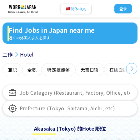
简体中文
登录
Believe, Aspire, Get Hired
Find Jobs in Japan near me
近くの外国人求人を探す
工作
Hotel
兼职
全职
特定技能签
无需日语
在线面试
Akasaka (Tokyo) 的Hotel职位