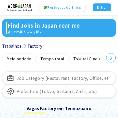
Português do Brasil
Entrar
Believe, Aspire, Get Hired
Find Jobs in Japan near me
近くの外国人求人を探す
Trabalhos
Factory
Meio período
Tempo total
Tokutei Ginou
Sem
Vagas Factory em Tennozuairu