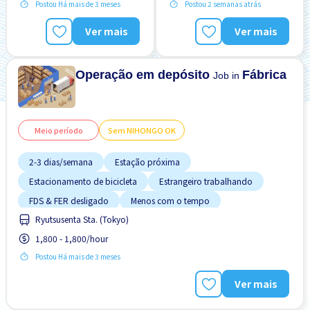
Postou Há mais de 3 meses
Postou 2 semanas atrás
Pago diariamente
Pago diariamente
Preferência por Homens
Preferência por Homens
Ver mais
Ver mais
Sem experiência OK
Sem experiência OK
Sem "NIHONGO" OK
Sem "NIHONGO" OK
Operação em depósito
Fábrica
Job in
Meio período
Sem NIHONGO OK
2-3 dias/semana
Estação próxima
Estacionamento de bicicleta
Estrangeiro trabalhando
FDS & FER desligado
Menos com o tempo
Ryutsusenta Sta. (Tokyo)
Pago diariamente
Preferência por Homens
1,800 - 1,800/hour
Preferência por Visto de Estudante
Postou Há mais de 3 meses
Ver mais