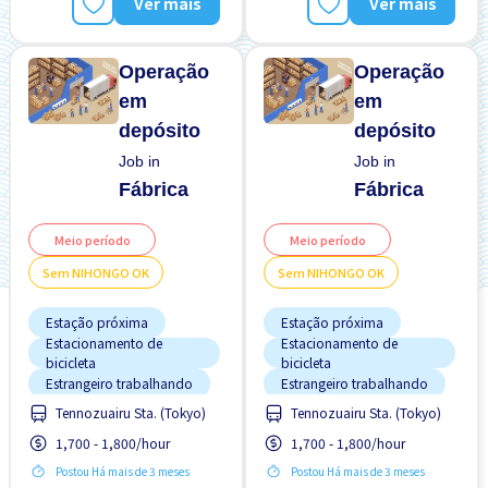
Ver mais
Ver mais
Sem experiência OK
Sem experiência OK
Sem "NIHONGO" OK
Sem "NIHONGO" OK
Operação
Operação
em
em
depósito
depósito
Job in
Job in
Fábrica
Fábrica
Meio período
Meio período
Sem NIHONGO OK
Sem NIHONGO OK
Estação próxima
Estação próxima
Estacionamento de
Estacionamento de
bicicleta
bicicleta
Estrangeiro trabalhando
Estrangeiro trabalhando
Tennozuairu Sta. (Tokyo)
Tennozuairu Sta. (Tokyo)
FDS & FER desligado
FDS & FER desligado
1,700 - 1,800/hour
1,700 - 1,800/hour
Menos com o tempo
Menos com o tempo
Postou Há mais de 3 meses
Postou Há mais de 3 meses
Pago diariamente
Pago diariamente