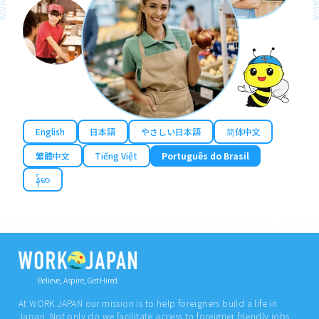
English
日本語
やさしい日本語
简体中文
繁體中文
Tiếng Việt
Português do Brasil
န်မာ
Believe, Aspire, Get Hired
At WORK JAPAN our mission is to help foreigners build a life in
Japan. Not only do we facilitate access to foreigner friendly jobs