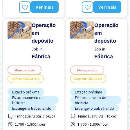
Preferência por Homens
Preferência por Homens
Ver mais
Ver mais
Sem experiência OK
Sem experiência OK
Sem "NIHONGO" OK
Sem "NIHONGO" OK
Operação
Operação
em
em
depósito
depósito
Job in
Job in
Fábrica
Fábrica
Meio período
Meio período
Sem NIHONGO OK
Sem NIHONGO OK
Estação próxima
Estação próxima
Estacionamento de
Estacionamento de
bicicleta
bicicleta
Estrangeiro trabalhando
Estrangeiro trabalhando
Tennozuairu Sta. (Tokyo)
Tennozuairu Sta. (Tokyo)
FDS & FER desligado
FDS & FER desligado
1,700 - 1,800/hour
1,700 - 1,800/hour
Menos com o tempo
Menos com o tempo