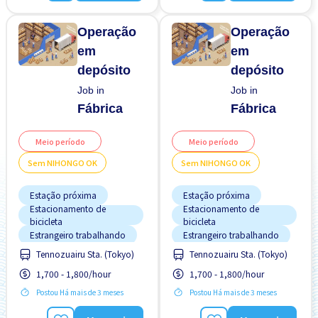
Sem experiência OK
Sem experiência OK
Sem "NIHONGO" OK
Sem "NIHONGO" OK
Operação
Operação
em
em
depósito
depósito
Job in
Job in
Fábrica
Fábrica
Meio período
Meio período
Sem NIHONGO OK
Sem NIHONGO OK
Estação próxima
Estação próxima
Estacionamento de
Estacionamento de
bicicleta
bicicleta
Estrangeiro trabalhando
Estrangeiro trabalhando
Tennozuairu Sta. (Tokyo)
Tennozuairu Sta. (Tokyo)
FDS & FER desligado
FDS & FER desligado
1,700 - 1,800/hour
1,700 - 1,800/hour
Menos com o tempo
Menos com o tempo
Postou Há mais de 3 meses
Postou Há mais de 3 meses
Pago diariamente
Pago diariamente
Preferência por Homens
Preferência por Homens