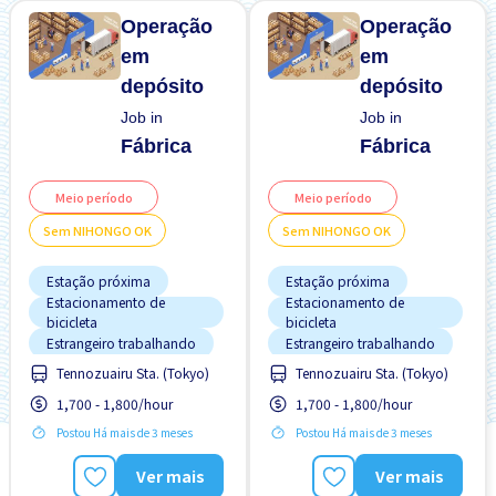
Operação
Operação
em
em
depósito
depósito
Job in
Job in
Fábrica
Fábrica
Meio período
Meio período
Sem NIHONGO OK
Sem NIHONGO OK
Estação próxima
Estação próxima
Estacionamento de
Estacionamento de
bicicleta
bicicleta
Estrangeiro trabalhando
Estrangeiro trabalhando
Tennozuairu Sta. (Tokyo)
Tennozuairu Sta. (Tokyo)
FDS & FER desligado
FDS & FER desligado
1,700 - 1,800/hour
1,700 - 1,800/hour
Menos com o tempo
Menos com o tempo
Postou Há mais de 3 meses
Postou Há mais de 3 meses
Pago diariamente
Pago diariamente
Preferência por Homens
Preferência por Homens
Ver mais
Ver mais