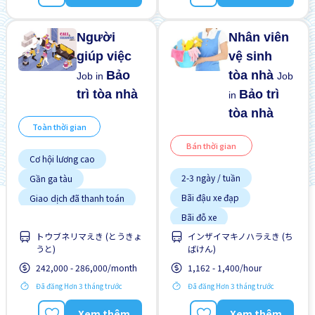
ngoài
ngoài
Nâng cao
Phúc lợi
Người
Nhân viên
giúp việc
vệ sinh
Bảo
tòa nhà
Job in
Job
trì tòa nhà
Bảo trì
in
tòa nhà
Toàn thời gian
Bán thời gian
Cơ hội lương cao
2-3 ngày / tuần
Gần ga tàu
Bãi đậu xe đạp
Giao dịch đã thanh toán
Bãi đỗ xe
Hỗ trợ bữa ăn
トウブネリマえき (とうきょ
インザイマキノハラえき (ち
Chuyển đổi WKND
Ít hơn theo thời gian
うと)
ばけん)
Có bến xe buýt ở gần
Không cần kinh nghiệm
242,000 - 286,000/month
1,162 - 1,400/hour
Cơ hội lương cao
Nâng cao
Đã đăng Hơn 3 tháng trước
Đã đăng Hơn 3 tháng trước
Cơ hội thăng tiến
Ưu tiên nam giới
Xem thêm
Xem thêm