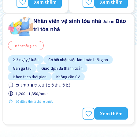
Hướng dẫn đào tạo dành
Xem thêm
Xem thêm
Giao dịch đã thanh toán
cho người ngoại quốc
Không cần kinh nghiệm
Nhân viên vệ sinh tòa nhà
Bảo
Job in
trì tòa nhà
Bán thời gian
2-3 ngày / tuần
Cơ hội nhận việc làm toàn thời gian
Gần ga tàu
Giao dịch đã thanh toán
Ít hơn theo thời gian
Không cần CV
カミヤチョウえき (とうきょうと)
Không cần kinh nghiệm
Nâng cao
Ưu tiên nam giới
1,200 - 1,350/hour
Đã đăng Hơn 3 tháng trước
Xem thêm