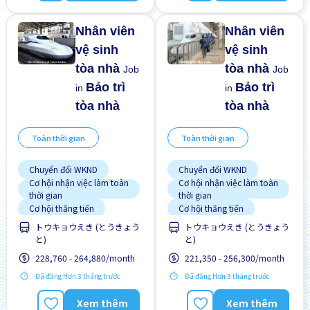
Giao dịch đã thanh toán
cho người ngoại quốc
Hướng dẫn đào tạo dành
Không cần kinh nghiệm
cho người ngoại quốc
Nhân viên
Nhân viên
vệ sinh
vệ sinh
tòa nhà
tòa nhà
Job
Job
Bảo trì
Bảo trì
in
in
tòa nhà
tòa nhà
Toàn thời gian
Toàn thời gian
Chuyển đổi WKND
Chuyển đổi WKND
Cơ hội nhận việc làm toàn
Cơ hội nhận việc làm toàn
thời gian
thời gian
Cơ hội thăng tiến
Cơ hội thăng tiến
トウキョウえき (とうきょう
トウキョウえき (とうきょう
Gần ga tàu
Gần ga tàu
と)
と)
Giao dịch đã thanh toán
Giao dịch đã thanh toán
228,760 - 264,880/month
221,350 - 256,300/month
Ít hơn theo thời gian
Ít hơn theo thời gian
Đã đăng Hơn 3 tháng trước
Đã đăng Hơn 3 tháng trước
Không cần kinh nghiệm
Không cần kinh nghiệm
Lao động người nước
Lao động người nước
Xem thêm
Xem thêm