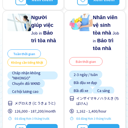
Giao dịch đã thanh toán
Ưu tiên nữ giới
Không cần kinh nghiệm
Người
Nhân viên
giúp việc
vệ sinh
Bảo
tòa nhà
Job in
Job
trì tòa nhà
Bảo trì
in
tòa nhà
Toàn thời gian
Bán thời gian
Không cần tiếng Nhật
Chấp nhận không
2-3 ngày / tuần
"NIHONGO"
Bãi đậu xe đạp
Chuyển đổi WKND
Bãi đỗ xe
Ca sáng
Cơ hội lương cao
Cơ hội nhận việc làm toàn
インザイマキノハラえき (ち
Chuyển đổi WKND
thời gian
メグロえき (とうきょうと)
ばけん)
Cơ hội lương cao
Cơ hội thăng tiến
126,000 - 187,200/month
1,162 - 1,400/hour
Cơ hội nhận việc làm toàn
Gần ga tàu
thời gian
Đã đăng Hơn 3 tháng trước
Đã đăng Hơn 3 tháng trước
Cơ hội thăng tiến
Giao dịch đã thanh toán