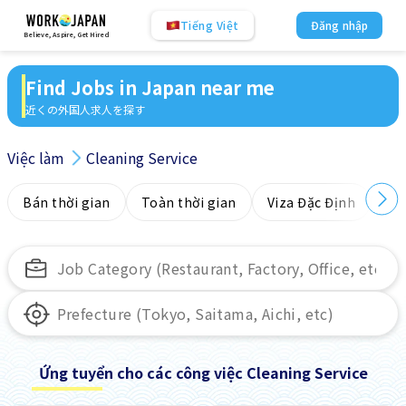
Tiếng Việt
Đăng nhập
Believe, Aspire, Get Hired
Find Jobs in Japan near me
近くの外国人求人を探す
Việc làm
Cleaning Service
Bán thời gian
Toàn thời gian
Viza Đặc Định
Kh
Ứng tuyển cho các công việc Cleaning Service