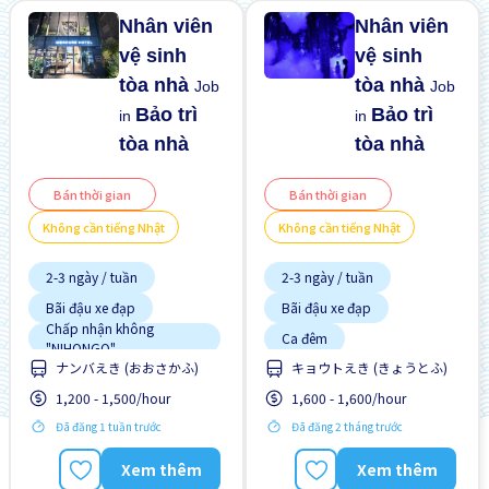
Nhân viên
Nhân viên
vệ sinh
vệ sinh
tòa nhà
tòa nhà
Job
Job
Bảo trì
Bảo trì
in
in
tòa nhà
tòa nhà
Bán thời gian
Bán thời gian
Không cần tiếng Nhật
Không cần tiếng Nhật
2-3 ngày / tuần
2-3 ngày / tuần
Bãi đậu xe đạp
Bãi đậu xe đạp
Chấp nhận không
Ca đêm
"NIHONGO"
Chấp nhận không
ナンバえき (おおさかふ)
キョウトえき (きょうとふ)
Chuyển đổi WKND
"NIHONGO"
Cơ hội nhận việc làm toàn
1,200 - 1,500/hour
1,600 - 1,600/hour
Chuyển đổi WKND
thời gian
Đã đăng 1 tuần trước
Đã đăng 2 tháng trước
Cơ hội thăng tiến
Cơ hội thăng tiến
Gần ga tàu
Gần ga tàu
Xem thêm
Xem thêm
Hướng dẫn đào tạo dành