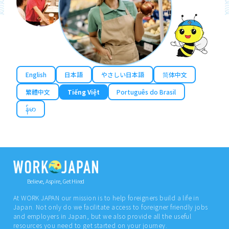
English
日本語
やさしい日本語
简体中文
繁體中文
Tiếng Việt
Português do Brasil
န်မာ
Believe, Aspire, Get Hired
At WORK JAPAN our mission is to help foreigners build a life in
Japan. Not only do we facilitate access to foreigner friendly jobs
and employers in Japan, but we also provide all the useful
resources you need to get started on your journey.