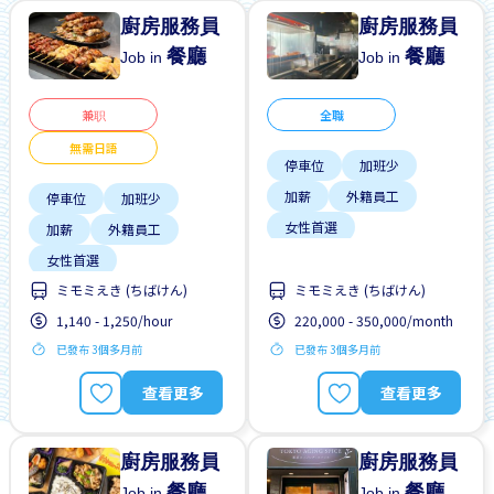
廚房服務員
廚房服務員
餐廳
餐廳
Job in
Job in
兼职
全職
無需日語
停車位
加班少
加薪
外籍員工
停車位
加班少
女性首選
加薪
外籍員工
宿舍部分覆蓋
女性首選
提供宿舍
支付交通費
ミモミえき (ちばけん)
ミモミえき (ちばけん)
宿舍部分覆蓋
支持搬遷
1,140 - 1,250/hour
220,000 - 350,000/month
提供宿舍
支付交通費
已發布 3個多月前
已發布 3個多月前
早班
查看更多
查看更多
廚房服務員
廚房服務員
餐廳
餐廳
Job in
Job in