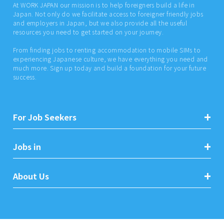
At WORK JAPAN our mission is to help foreigners build a life in
Japan. Not only do we facilitate access to foreigner friendly jobs
and employers in Japan, but we also provide all the useful
resources you need to get started on your journey.
From finding jobs to renting accommodation to mobile SIMs to
experiencing Japanese culture, we have everything you need and
much more. Sign up today and build a foundation for your future
success.
For Job Seekers
Jobs in
About Us