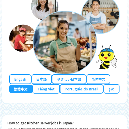
English
日本語
やさしい日本語
简体中文
繁體中文
Tiếng Việt
Português do Brasil
န်မာ
How to get Kitchen server jobs in Japan?
Are you a foreigner looking to explore new horizons in Japan? Whether you’re seeking