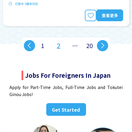
已發布 3個多月前
查看更多
2
1
…
20
Jobs For Foreigners In Japan
Apply for Part-Time Jobs, Full-Time Jobs and Tokutei
Ginou Jobs!
Get Started