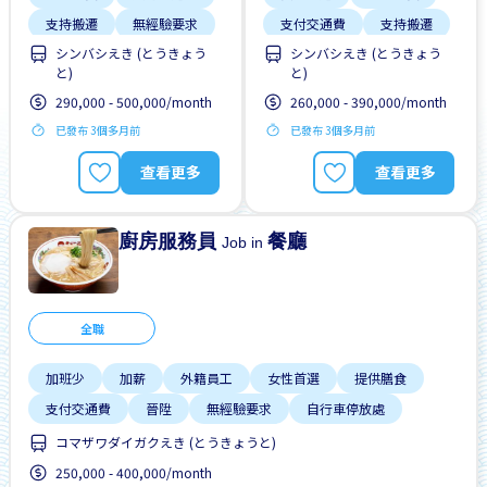
支持搬遷
無經驗要求
支付交通費
支持搬遷
シンバシえき (とうきょう
シンバシえき (とうきょう
男性首選
靠近車站
獎勵
男性首選
と)
と)
靠近車站
290,000 - 500,000/month
260,000 - 390,000/month
已發布 3個多月前
已發布 3個多月前
查看更多
查看更多
廚房服務員
餐廳
Job in
全職
加班少
加薪
外籍員工
女性首選
提供膳食
支付交通費
晉陞
無經驗要求
自行車停放處
コマザワダイガクえき (とうきょうと)
250,000 - 400,000/month