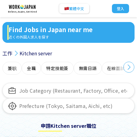
繁體中文
登入
Believe, Aspire, Get Hired
Find Jobs in Japan near me
近くの外国人求人を探す
工作
Kitchen server
兼职
全職
特定技能簽
無需日語
在線面試
申請Kitchen server職位