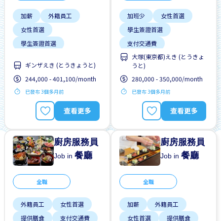
加薪
外籍員工
加班少
女性首選
女性首選
學生簽證首選
學生簽證首選
支付交通費
大塚(東京都)えき (とうきょ
提供膳食
支付交通費
有機會被錄取全職工作
ギンザえき (とうきょうと)
うと)
晉陞
男性首選
靠近車站
244,000 - 401,100/month
280,000 - 350,000/month
有機會被錄取全職工作
已發布 3個多月前
已發布 3個多月前
獎勵
查看更多
查看更多
廚房服務員
廚房服務員
餐廳
餐廳
Job in
Job in
全職
全職
外籍員工
女性首選
加薪
外籍員工
提供膳食
支付交通費
女性首選
提供膳食