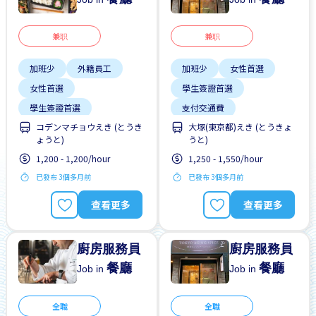
兼职
兼职
加班少
外籍員工
加班少
女性首選
女性首選
學生簽證首選
學生簽證首選
支付交通費
コデンマチョウえき (とうき
大塚(東京都)えき (とうきょ
工作時間短
提供膳食
有機會被錄取全職工作
ょうと)
うと)
支付交通費
早班
男性首選
靠近車站
1,200 - 1,200/hour
1,250 - 1,550/hour
每週2-3天
已發布 3個多月前
已發布 3個多月前
查看更多
查看更多
廚房服務員
廚房服務員
餐廳
餐廳
Job in
Job in
全職
全職