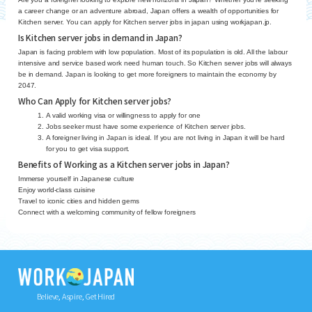
a career change or an adventure abroad, Japan offers a wealth of opportunities for
Kitchen server. You can apply for Kitchen server jobs in japan using workjapan.jp.
Is Kitchen server jobs in demand in Japan?
Japan is facing problem with low population. Most of its population is old. All the labour
intensive and service based work need human touch. So Kitchen server jobs will always
be in demand. Japan is looking to get more foreigners to maintain the economy by
2047.
Who Can Apply for Kitchen server jobs?
A valid working visa or willingness to apply for one
Jobs seeker must have some experience of Kitchen server jobs.
A foreigner living in Japan is ideal. If you are not living in Japan it will be hard
for you to get visa support.
Benefits of Working as a Kitchen server jobs in Japan?
Immerse yourself in Japanese culture
Enjoy world-class cuisine
Travel to iconic cities and hidden gems
Connect with a welcoming community of fellow foreigners
Believe, Aspire, Get Hired