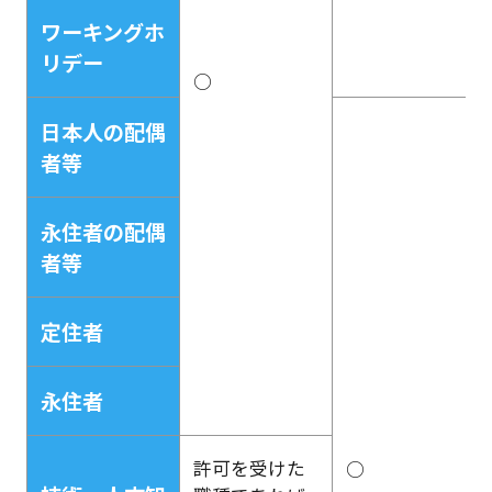
ワーキングホ
リデー
○
日本人の配偶
者等
永住者の配偶
者等
定住者
永住者
許可を受けた
○