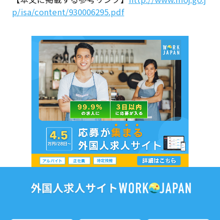
p/isa/content/930006295.pdf