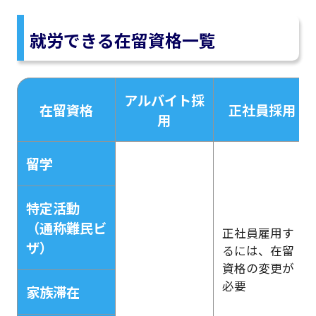
就労できる在留資格一覧
アルバイト採
在留資格
正社員採用
用
留学
特定活動
（通称難民ビ
正社員雇用す
ザ）
るには、在留
資格の変更が
必要
家族滞在