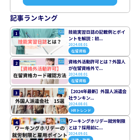
記事ランキング
技能実習日誌の記載例とポイ
1
ントを解説：初...
2024.08.01
在留資格
資格外活動許可とは？外国人
2
が在留資格外で...
2024.08.01
在留資格
【2024年最新】外国人派遣会
3
社ランキン...
2024.08.01
HRトレンド
ワーキングホリデー就労制限
4
とは？採用前に...
2024.09.01
法律・政策