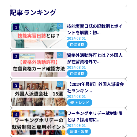
記事ランキング
技能実習日誌の記載例とポイ
1
ントを解説：初...
2024.08.01
在留資格
資格外活動許可とは？外国人
2
が在留資格外で...
2024.08.01
在留資格
【2024年最新】外国人派遣会
3
社ランキン...
2024.08.01
HRトレンド
ワーキングホリデー就労制限
4
とは？採用前に...
2024.09.01
法律・政策