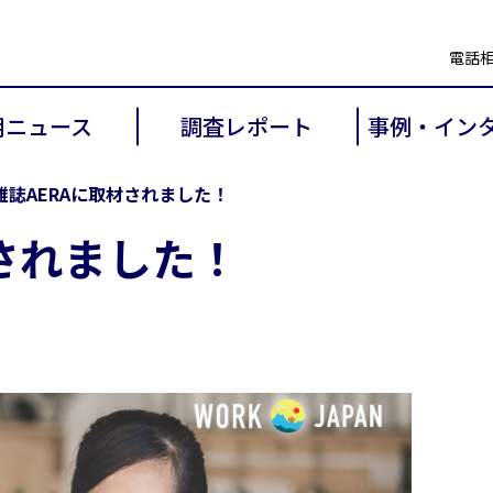
電話相談
用ニュース
調査レポート
事例・イン
政策
求人企業
事例・インタ
雑誌AERAに取材されました！
ンド
外国人求職者
材されました！
JAPAN ニュース
ア掲載