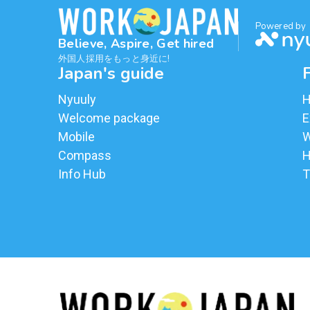
Powered by
Believe, Aspire, Get hired
外国人採用をもっと身近に!
Japan's guide
Nyuuly
Welcome package
E
Mobile
W
Compass
H
Info Hub
T