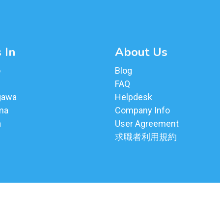
 In
About Us
o
Blog
FAQ
gawa
Helpdesk
ma
Company Info
a
User Agreement
求職者利用規約