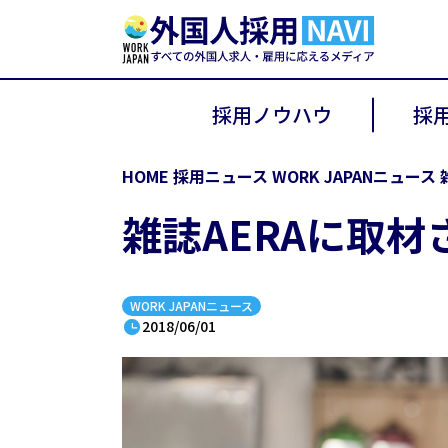
採用ノウハウ
採
アルバイト
法律・
HOME
採用ニュース
WORK JAPANニュース
正社員
HRトレ
雑誌AERAに取
特定技能
WORK 
在留資格
メディ
WORK JAPANニュース
人材会社
2018/06/01