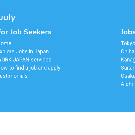
For Job Seekers
Jobs
Home
Toky
xplore Jobs in Japan
Chiba
ORK JAPAN services
Kana
ow to find a job and apply
Saita
estimonials
Osak
AIchi