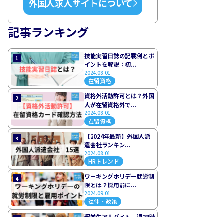
外国人求人サイトについて
記事ランキング
技能実習日誌の記載例とポ
1
イントを解説：初...
2024.08.01
在留資格
資格外活動許可とは？外国
2
人が在留資格外で...
2024.08.01
在留資格
【2024年最新】外国人派
3
遣会社ランキン...
2024.08.01
HRトレンド
ワーキングホリデー就労制
4
限とは？採用前に...
2024.09.01
法律・政策
留学生アルバイト、週28時