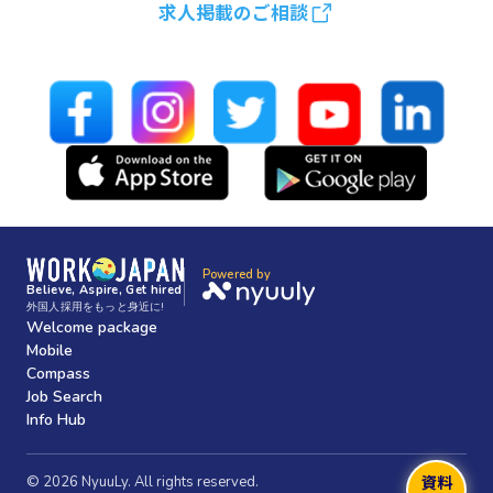
求人掲載のご相談
Powered by
Believe, Aspire, Get hired
外国人採用をもっと身近に!
Welcome package
Mobile
Compass
Job Search
Info Hub
資料
© 2026 NyuuLy. All rights reserved.