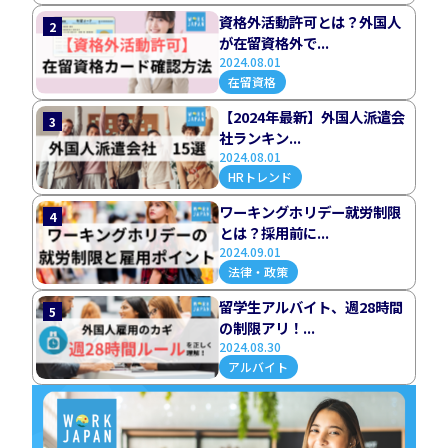
資格外活動許可とは？外国人
2
が在留資格外で...
2024.08.01
在留資格
【2024年最新】外国人派遣会
3
社ランキン...
2024.08.01
HRトレンド
ワーキングホリデー就労制限
4
とは？採用前に...
2024.09.01
法律・政策
留学生アルバイト、週28時間
5
の制限アリ！...
2024.08.30
アルバイト