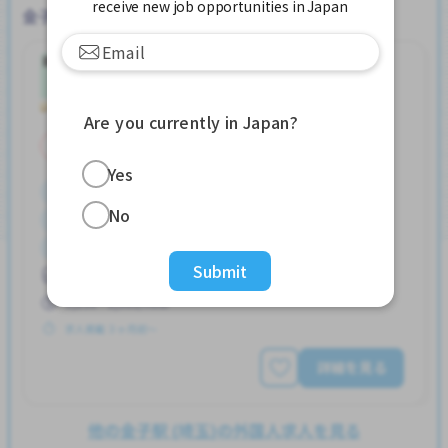
receive new job opportunities in Japan
金子駅 (埼玉)の最新の求人情報
検品
倉庫
Job in
Are you currently in Japan?
アルバイト
Yes
土日勤務有り
土日祝休み
外国人勤務中
No
女性歓迎
履歴書不要
日払い
最寄駅よりバス送迎
未経験OK
残業少ない
Submit
金子駅 (埼玉)
1,250 - 1,563/hour
求人掲載 ３ヶ月前〜
詳細を見る
他の金子駅 (埼玉)の外国人求人を見る