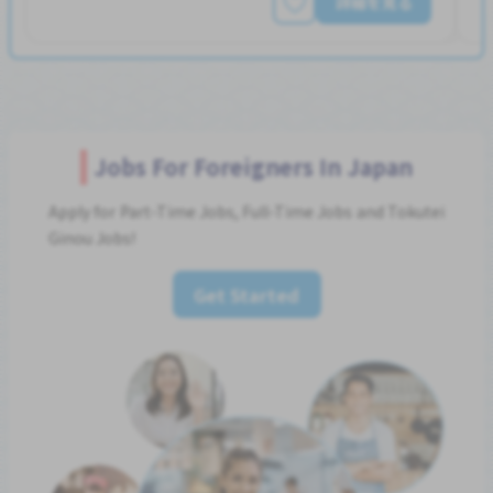
詳細を見る
Jobs For Foreigners In Japan
Apply for Part-Time Jobs, Full-Time Jobs and Tokutei
Ginou Jobs!
Get Started