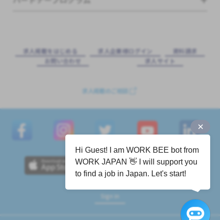
求⼈掲載をはじめる
求⼈企業様ログイン
資料請求
お問い合わせ
求⼈サイト
求人掲載のご相談
Hi Guest! I am WORK BEE bot from
WORK JAPAN 👋 I will support you
to find a job in Japan. Let's start!
Sign in