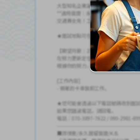
大型知名企業誠聘合約工！
**適用簽證：永住者、定住者、日本人
交通費全免！工作地點靠近車站！
★面試地點可在家附近！
【期望月薪：25萬日圓（年薪：300
在努力更新定住者簽證或取得永住者
根據你的努力，年薪最高可達30萬日
[工作內容]
- 簡單的卡車裝卸工作。
★您可能會透過以下電話號碼收到面
如果您錯過電話，請回電。
電話：070-3897-7622 / 090-2981
---------------------------------------------
■菲律賓/永久居留簽證/K.B.