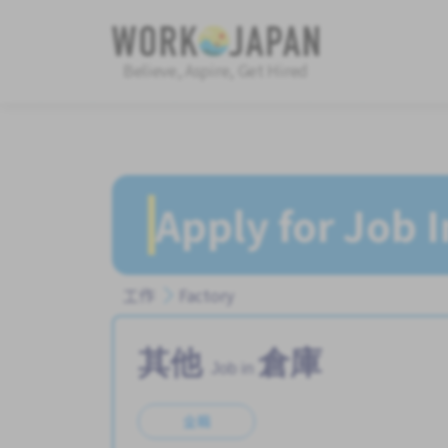
Believe, Aspire, Get Hired
Apply for Job 
工作
Factory
其他
倉庫
Job in
全職