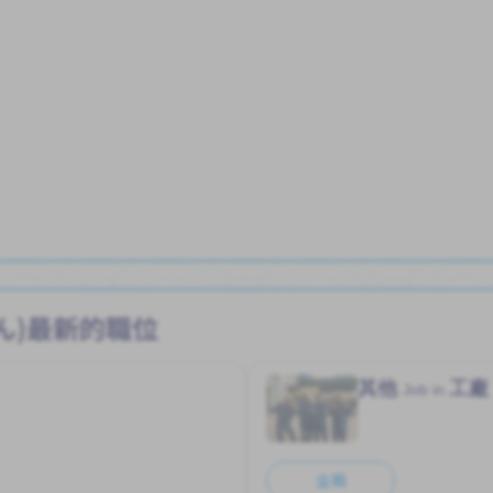
ん)最新的職位
其他
工廠
Job in
全職