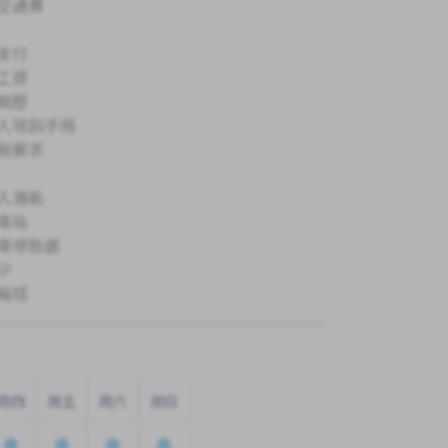
交通費
支付
工資
簡歷
人培訓手冊
驗要求
入潛能
車站
車停放處
少
輪班
周四
周五
周六
周日