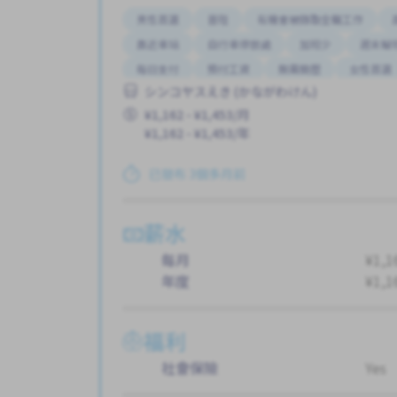
男性首選
晉陞
有機會被錄取全職工作
靠近車站
自行車停放處
加班少
週末輪
每日支付
預付工資
無需簡歷
女性首選
シンコヤスえき (かながわけん)
無經驗要求
¥1,162 - ¥1,453/月
¥1,162 - ¥1,453/年
已發布 3個多月前
薪水
每月
¥1,1
年度
¥1,1
福利
社會保險
Yes