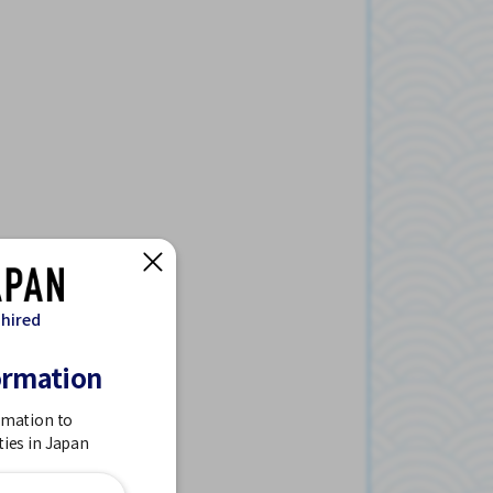
 hired
ormation
rmation to
ties in Japan