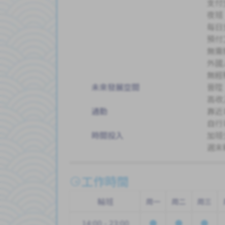
支付
夜班
每日
預付
無需
外國
無經
未來發展空間
晉陞
高收
通勤
靠近
自行
時間投入
加班
週末
工作時間
輪班
周一
周二
周三
14:00 - 23:00