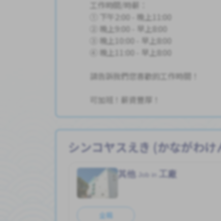
工作時間/時薪：
① 下午2:00 - 晚上11:00
② 晚上9:00 - 早上8:00
③ 晚上10:00 - 早上8:00
④ 晚上11:00 - 早上8:00
請告訴我們您喜歡的工作時間！
可加班！薪資豐厚！
シンコヤスえき (かながわけ
其他
工廠
Job in
全職