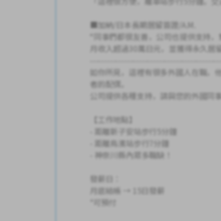
「這裡很方便，離車站步行5分鐘。交
■加納/日本長期居留簽證/A.M.
“同事們都很友善，公司也提供支持，
月收入超過30萬日元，並獲得永久居
---------------------------------------------
如你所見，這裡有很多外國人在職，
者的配偶。
公司提供各種支持，請與您的外國同
【工作地點】
- 距離新子安站步行5分鐘
- 距離鳥濱站步行7分鐘
- 神奈川縣內眾多職缺！
發薪日：
月底結帳 → 15日發薪
*可預付