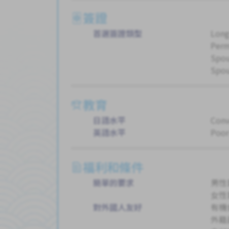
簽證
首選簽證類型
Long
Perm
Spou
Spou
教育
日語水平
Conv
英語水平
Poor
福利和條件
簡單的要求
男性
女性
對外國人友好
有機
外籍