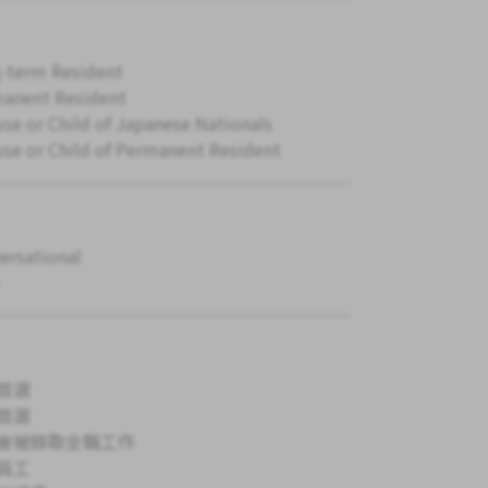
-term Resident
anent Resident
se or Child of Japanese Nationals
se or Child of Permanent Resident
ersational
首選
首選
會被錄取全職工作
員工