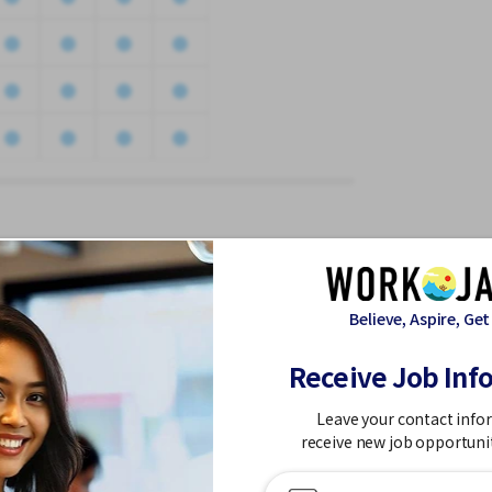
休假
Believe, Aspire, Get
Receive Job Inf
Leave your contact info
濱、相模原、平塚招聘
receive new job opportuni
↓↓↓↓↓↓↓↓↓↓↓↓