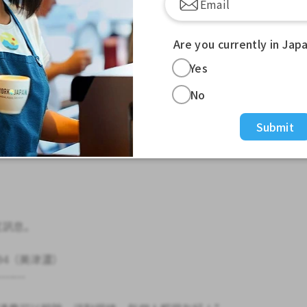
配偶、永住者配偶**
Are you currently in Jap
Yes
No
萬日圓）】
Submit
簽證的同時，請提供穩定的收入證明！
元以上！
試訊息。
-8994（美津濃）
-------