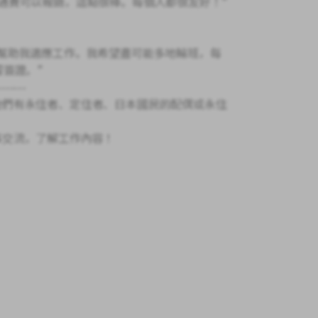
通費可以報銷，這點很棒。每個人都很友好！”
幫助我適應工作。我希望盡可能多地輪班，每
留簽證。”
-------
他們有永住者、定住者、日本國民的配偶或永住
事交流，了解工作內容！