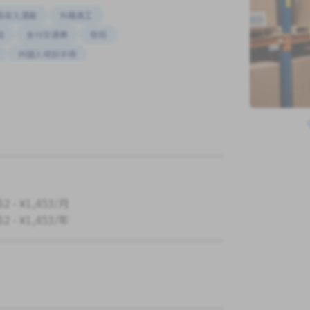
高收入潛能
外籍員工
班
支付交通費
夜班
外國人培訓手冊
62 - ¥1,453/月
62 - ¥1,453/年