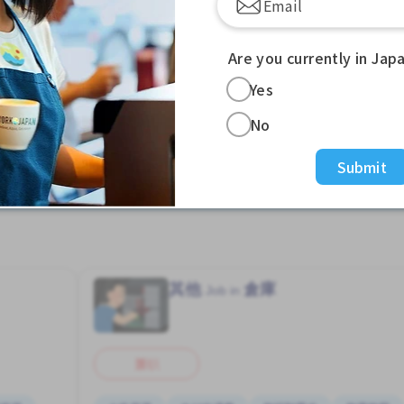
980 - 1,225/hour
Are you currently in Jap
已發布 3個多月前
Yes
查看更多
查看更多
No
View more Jobs in ニシフナバシえき (ちばけん)
Submit
其他
倉庫
Job in
兼职