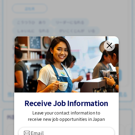
正社員
こうつうひ あり
リーダーになれる
しゃいんに なれる
がいこくじんが いる
りゅうがくせい かんげい
はじめて OK
竹田(京都府)えき (きょうとふ)
外国人のための けんしゅうマニュアル
女性かんげい
248,600 - 1,200,000/month
家がかりられる
求人掲載 ３ヶ月前〜
もっと見る
他の竹田(京都府)えき (きょうとふ)の外国人求人を見る
Receive Job Information
Leave your contact information to
外国人採用 -タクシーの求人
receive new job opportunities in Japan
ドライバー
タクシー
Job in