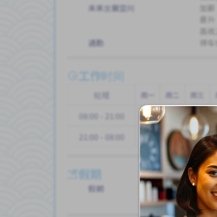
未来发展空间
加薪
晋升
高收
通勤
停车
工作时间
轮班
周一
周二
周三
08:00 - 21:00
21:00 - 08:00
假期
假期
带薪
其他