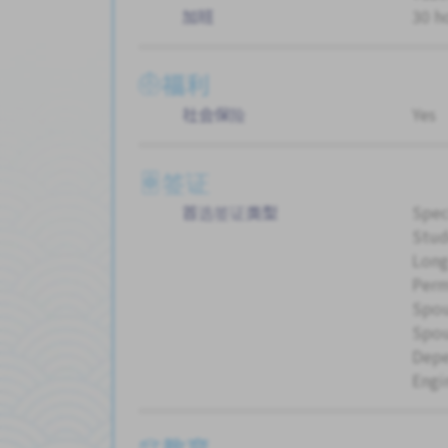
加班
30 h
福利
社会保险
Yes
签证
首选签证类型
Spec
Stud
Long
Perm
Spou
Spou
Dep
Engi
教育