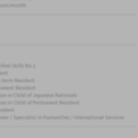
ours/month
ified skills No.1
ent
-term Resident
anent Resident
se or Child of Japanese Nationals
se or Child of Permanent Resident
endent
neer / Specialist in Humanities / International Services