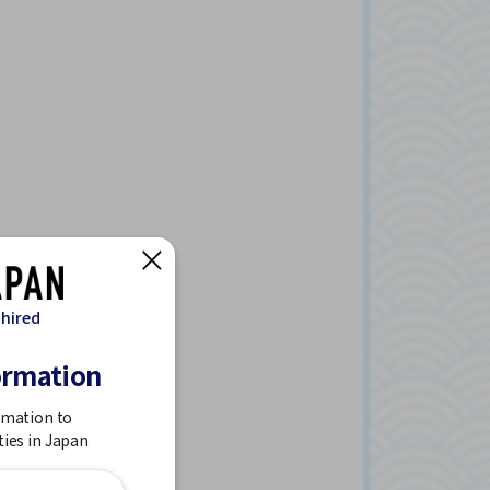
 hired
ormation
rmation to
ties in Japan