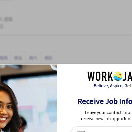
入潜能
位
周四
周五
周六
周日
Believe, Aspire, Get
Receive Job Inf
Leave your contact info
休假
receive new job opportuni