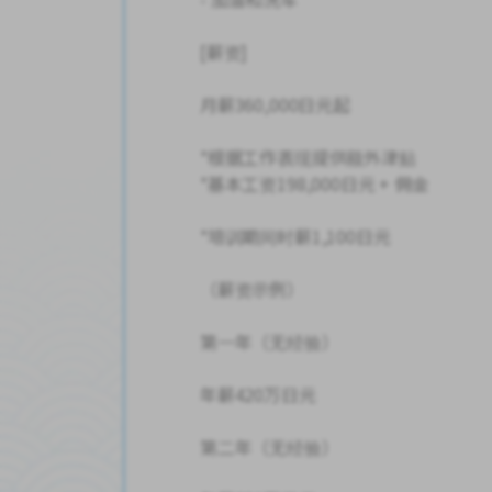
[薪资]
月薪360,000日元起
*根据工作表现提供额外津贴
*基本工资198,000日元 + 佣金
*培训期间时薪1,100日元
（薪资示例）
第一年（无经验）
年薪420万日元
第二年（无经验）