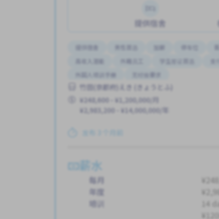
提供宿舍
提供宿舍
男性首选
加薪
停车位
高收入潜能
外籍员工
学生签证首选
支
外国人培训手册
无经验要求
竹田(京都府)えき (きょうとふ)
¥248,600 - ¥1,200,000/月
¥2,983,200 - ¥14,000,000/年
发布 3 个月前
薪水
每月
¥248
年度
¥2,9
培训
14 d
¥120