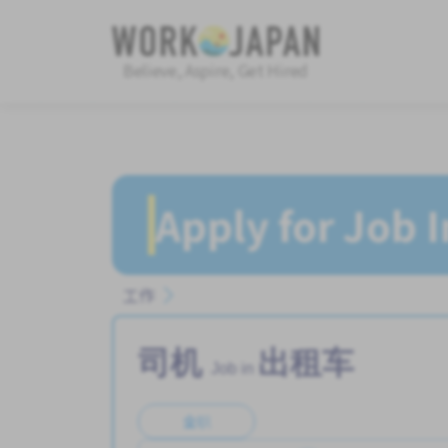
Believe, Aspire, Get Hired
Apply for Job 
工作
司机
出租车
Job in
全职