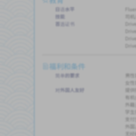
日语水平
Flue
技能
司机
首选证书
Drive
Driv
Drive
Driv
福利和条件
简单的要求
男性
女性
对外国人友好
提供
有机
外籍
学生
支付
外国
无经