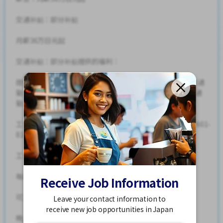
交通补贴：部分补贴
月薪36万日元起
交通补贴：部分补贴提供的福利：
提供培训计划；提供产假和育儿假；允许骑摩托车/骑自行车通
勤；提供资格认证支持计划；提供社会保险计划；允许开车通
勤；完善的福利待遇
工作地点：京都府京都市伏见区中岛北之口町12号，邮编：601-
8107
工作时间：上午8:00 - 晚上9:00
每周工作天数：5天以上
Receive Job Information
可工作日：周一至周日及节假日
Leave your contact information to
receive new job opportunities in Japan
晚上9:00 - 上午8:00