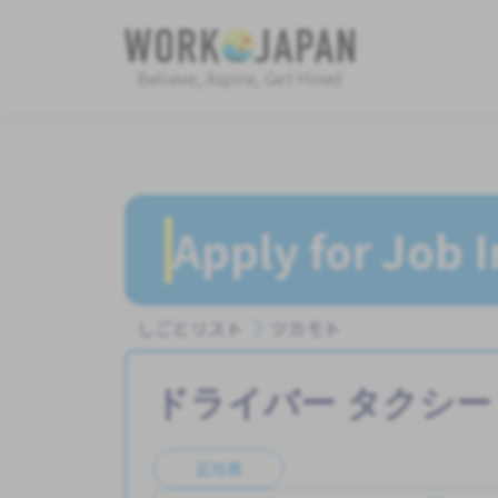
Believe, Aspire, Get Hired
Apply for Job 
しごとリスト
ツカモト
ドライバー
タクシー
正社員