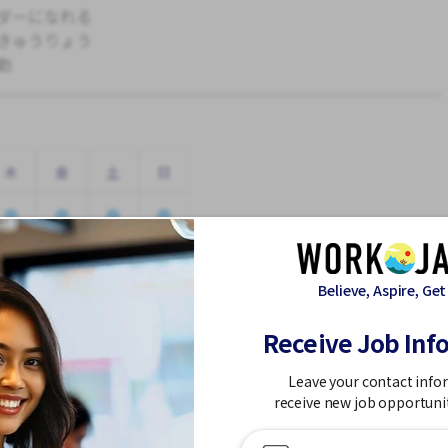
ダーになれる
きゅうりょう
勤
木
金
土
日
Believe, Aspire, Get
Receive Job Inf
きゅう
Leave your contact info
receive new job opportuni