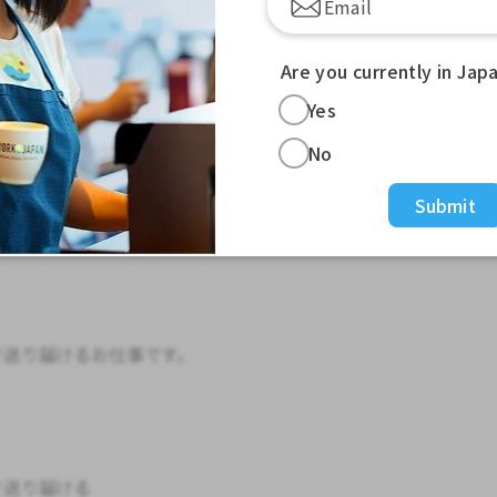
歓迎！1年目から年収420万以上も目指せる！／
Are you currently in Jap
Yes
No
Submit
で送り届けるお仕事です。
で送り届ける