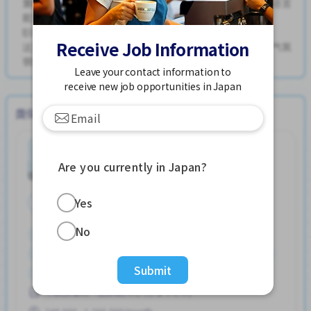
兼职学生，欢迎应届毕业生，欢迎家庭主妇（丈夫），欢迎语言
能力强者，欢迎无经验者，欢迎朋友申请
职场氛围温馨，大家齐心协力，互帮互助！
Receive Job Information
这里的外国人很多，有来自中国、日本、秘鲁、美国的人，气氛
很友好。
Leave your contact information to
receive new job opportunities in Japan
类似职位
司机
出租车
Job in
Are you currently in Japan?
Yes
全职
No
停车位
加薪
外国人培训手册
外籍员工
女性首选
学生签证首选
提供宿舍
支付交通费
Submit
无经验要求
十条(京都府・近鉄線)えき (きょうとふ)