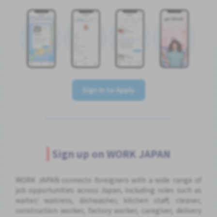
Sign In to Apply
Sign up on WORK JAPAN
WORK JAPAN connects foreigners with a wide range of
job opportunities across Japan, including roles such as
waiter/ waitress, dishwasher, kitchen staff, cleaner,
construction worker, factory worker, caregiver, delivery