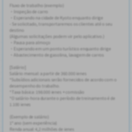
Fluxo de trabalho (exemplo)
・Inspeção de carro
・Esperando na cidade de Kyoto enquanto dirige
- Se solicitado, transportaremos os clientes até o seu
destino
(Algumas solicitações podem vir pelo aplicativo.)
・Pausa para almoço
・Esperando em um ponto turístico enquanto dirige
・Abastecimento de gasolina, lavagem de carros
[Salário]
Salário mensal: a partir de 360.000 ienes
*Subsídios adicionais serão fornecidos de acordo com o
desempenho do trabalho.
*Taxa básica: 198.000 ienes + comissão
*O salário-hora durante o período de treinamento é de
1.100 ienes
(Exemplo de salário)
1º ano (sem experiência)
Renda anual: 4,2 milhões de ienes