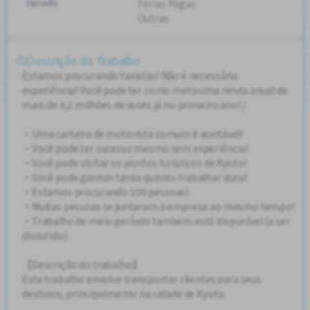
Feriado
Férias Pagas
Outras
Descrição do Trabalho
Estamos procurando taxistas! Não é necessária
experiência! Você pode ter como meta uma renda anual de
mais de 4,2 milhões de ienes já no primeiro ano! /
・Uma carteira de motorista comum é aceitável!
・Você pode ter sucesso mesmo sem experiência!
・Você pode visitar os pontos turísticos de Kyoto!
・Você pode ganhar tanto quanto trabalhar duro!
・Estamos procurando 100 pessoas!
・Muitas pessoas se juntaram à empresa ao mesmo tempo!
・Trabalho de meio período também está disponível (a ser
discutido)
【Descrição do trabalho】
Este trabalho envolve transportar clientes para seus
destinos, principalmente na cidade de Kyoto.