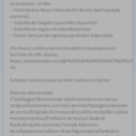
na empresa - 10 dias
・Festa de Ano Novo e festa de fim de ano (participação
opcional)
・Subsídio de frequência perfeito disponível
・Subsídio de seguro de vida educacional
・Vários serviços de ingressos gratuitos disponíveis
\Por favor, confira a atmosfera dentro da empresa no
YouTube no URL abaixo/
https://www.youtube.com/@%E6%A0%AA%E5%BC%8F%E
r9v
Estamos ansiosos para receber muitas inscrições!
Palavras relacionadas
(Táxi/Aluguel/Motorista de táxi/Funcionário em tempo
integral/Funcionário em meio período/Passageiro/Amante
de carros/Dirigindo/Sem experiência/Alta renda/Alto salário
mensal/Incentivo/Prefeitura de Kyoto/Cidade de
Kyoto/Atrações turísticas/Templo Kiyomizu-
dera/Kawaramachi/Gion-Shijo/Higashiyama/Santuário