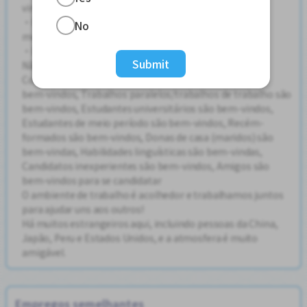
vindos!
・Pessoas na faixa dos 20 aos 50 anos estão ativas no
No
momento!
・Estrangeiros são bem-vindos!
Submit
Não é necessária formação educacional
Condições de boas-vindas: Candidatos experientes são
bem-vindos, Trabalhos paralelos/trabalhos de trabalho são
bem-vindos, Estudantes universitários são bem-vindos,
Estudantes de meio período são bem-vindos, Recém-
formados são bem-vindos, Donas de casa (maridos) são
bem-vindas, Habilidades linguísticas são bem-vindas,
Candidatos inexperientes são bem-vindos, Amigos são
bem-vindos para se candidatar
O ambiente de trabalho é acolhedor e trabalhamos juntos
para ajudar uns aos outros!
Há muitos estrangeiros aqui, incluindo pessoas da China,
Japão, Peru e Estados Unidos, e a atmosfera é muito
amigável.
Empregos semelhantes