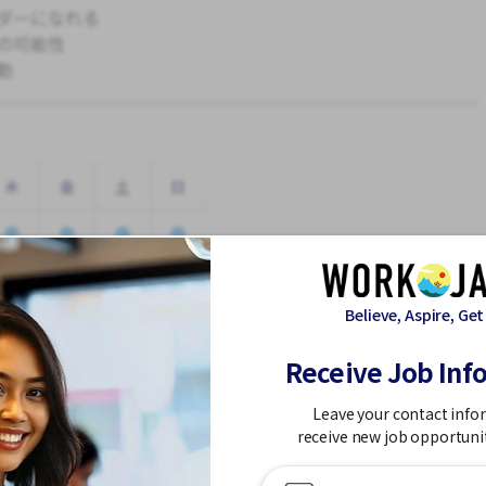
ダーになれる
の可能性
勤
木
金
土
日
Believe, Aspire, Get
Receive Job Inf
休暇
Leave your contact info
receive new job opportuni