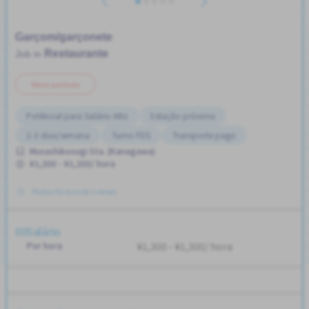
Garçom/garçonete
Restaurante
Job in
Meio período
Potêncial para Salário Alto
Estação próxima
2-3 dias/semana
Turno FDS
Transporte pago
Musashikosugi Sta. (Kanagawa)
¥1,300 - ¥1,300/ hora
Postou Há mais de 3 meses
Salário
Por hora
¥1,300 - ¥1,300/ hora