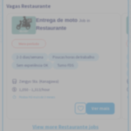
Vagas Restaurante
Entrega de moto
Job in
Restaurante
Meio período
2-3 dias/semana
Poucas horas de trabalho
Sem experiência OK
Turno FDS
Zengyo Sta. (Kanagawa)
1,050 - 1,313/hour
Postou Há mais de 3 meses
Ver mais
View more Restaurante jobs