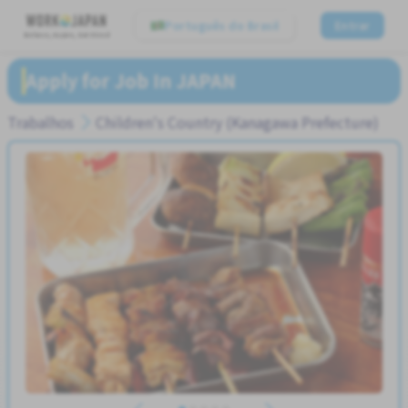
Português do Brasil
Entrar
Believe, Aspire, Get Hired
Apply for Job In JAPAN
Trabalhos
Children's Country (Kanagawa Prefecture)