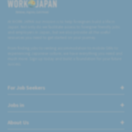
Believe, Aspire, Get Hired
At WORK JAPAN our mission is to help foreigners build a life in
Japan. Not only do we facilitate access to foreigner friendly jobs
and employers in Japan, but we also provide all the useful
resources you need to get started on your journey.
From finding jobs to renting accommodation to mobile SIMs to
experiencing Japanese culture, we have everything you need and
much more. Sign up today and build a foundation for your future
success.
For Job Seekers
Jobs in
About Us