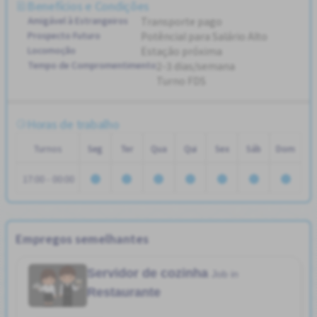
Benefícios e Condições
Amigável à Estrangeiros
Transporte pago
Prospecto Futuro
Potêncial para Salário Alto
Locomoção
Estação próxima
Tempo de Compromentimento
2-3 dias/semana
Turno FDS
Horas de trabalho
Turnos
Seg
Ter
Qua
Qui
Sex
Sáb
Dom
17:00 - 00:00
Empregos semelhantes
Servidor de cozinha
Job in
Restaurante