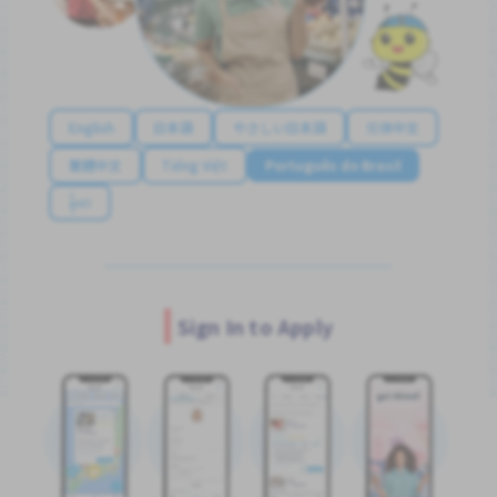
English
日本語
やさしい日本語
简体中文
繁體中文
Tiếng Việt
Português do Brasil
န်မာ
Sign In to Apply