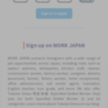
Sign In to Apply
Sign up on WORK JAPAN
WORK JAPAN connects foreigners with a wide range of
job opportunities across Japan, including roles such as
waiter/ waitress, dishwasher, kitchen staff, cleaner,
construction worker, factory worker, caregiver, delivery
personnel, farmer, fishery worker, hotel receptionist,
office administrator, call center agent, translator,
English teacher, tour guide, and more. We also offer
Tokutei Ginou 特定技能 (Specified Skilled Worker Visa)
jobs for both Specified Skilled Worker (i) and (ii)
categories. Learn more about Tokutei Ginou on our blog.