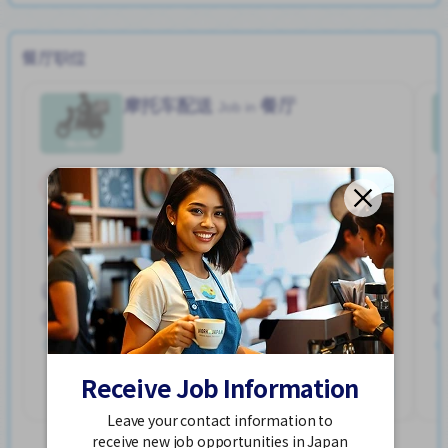
餐厅职位
摩托车配送
餐厅
Job in
兼职
周末轮班
工作时间短
无经验要求
每周2-3天
ゼンギョウえき (かながわけん)
1,050 - 1,313/hour
发布 3 个月前
Receive Job Information
查看更多
Leave your contact information to
receive new job opportunities in Japan
View more 餐厅 jobs