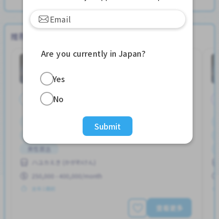
推荐职位
Are you currently in Japan?
其他
工厂
Job in
Yes
No
全职
停车位
加薪
外籍员工
奖励
女性首选
Submit
宿舍部分覆盖
提供膳食
支付交通费
男性首选
ハユカえき (かがわけん)
250,000 - 400,000/month
发布 1周前
查看更多