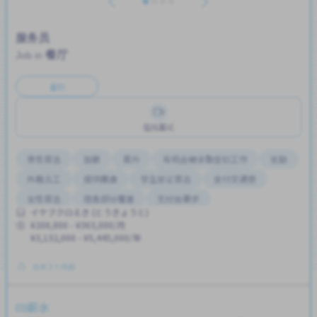
服务员
餐厅
Job in
全职
在线面试
男性首选
加薪
晋升
有机会被录取全职工作
奖励
外籍员工
提供膳食
学生签证首选
支付交通费
女性首选
宿舍部分覆盖
无经验要求
イケブクロえき (とうきょうと)
¥208,800 - ¥363,000/月
¥3,132,000 - ¥5,445,000/年
发布 3 个月前
薪水