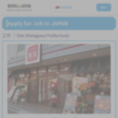
简体中文
登录
Believe, Aspire, Get Hired
Apply for Job In JAPAN
工作
Eda (Kanagawa Prefecture)