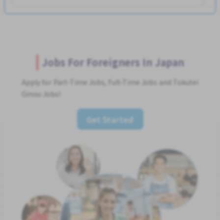
Jobs For Foreigners In Japan
Apply for Part-Time Jobs, Full-Time Jobs and Tokutei
Ginou Jobs!
Get Started