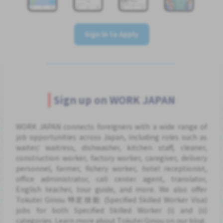
Sign In to Apply
Sign up on WORK JAPAN
WORK JAPAN connects foreigners with a wide range of
job opportunities across Japan, including roles such as
waiter/ waitress, dishwasher, kitchen staff, cleaner,
construction worker, factory worker, caregiver, delivery
personnel, farmer, fishery worker, hotel receptionist,
office administrator, call center agent, translator,
English teacher, tour guide, and more. We also offer
Tokutei Ginou 特定技能 (Specified Skilled Worker Visa)
jobs for both Specified Skilled Worker (i) and (ii)
categories. Learn more about Tokutei Ginou on our blog.