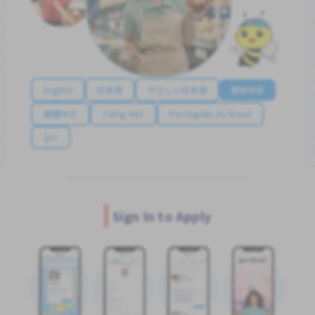
English
日本語
やさしい日本語
简体中文
繁體中文
Tiếng Việt
Português do Brasil
န်မာ
Sign In to Apply