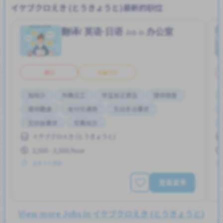
イケブクロえき (とうきょうと)最新的职位
翻译/ 英语·日语
办公室
Job in
兼职
无需日语
加班少
外籍员工
学生签证首选
提供宿舍
提供膳食
支付交通费
无日本语要求
无经验要求
无需简历
イケブクロえき (とうきょうと)
2,500 - 2,500/hour
发布 3 个月前
查看更多
View more Jobs in イケブクロえき (とうきょうと)