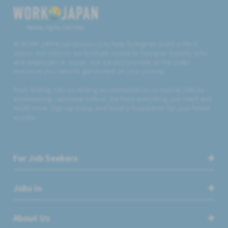
Believe, Aspire, Get Hired
At WORK JAPAN our mission is to help foreigners build a life in
Japan. Not only do we facilitate access to foreigner friendly jobs
and employers in Japan, but we also provide all the useful
resources you need to get started on your journey.
From finding jobs to renting accommodation to mobile SIMs to
experiencing Japanese culture, we have everything you need and
much more. Sign up today and build a foundation for your future
success.
For Job Seekers
Jobs in
About Us