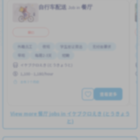
自行车配送
餐厅
Job in
兼职
外籍员工
夜班
学生签证首选
无经验要求
早班
每周2-3天
短期
イケブクロえき (とうきょうと)
1,100 - 1,180/hour
发布 3 个月前
查看更多
View more 餐厅 jobs in イケブクロえき (とうきょう
と)