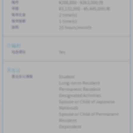
每月
¥208,800 - ¥363,000/月
年度
¥3,132,000 - ¥5,445,000/年
每年奖金
2 time(s)
每年加薪
1 time(s)
加班
25 hours/month
福利
社会保险
Yes
签证
首选签证类型
Student
Long-term Resident
Permanent Resident
Designated Activities
Spouse or Child of Japanese
Nationals
Spouse or Child of Permanent
Resident
Dependent