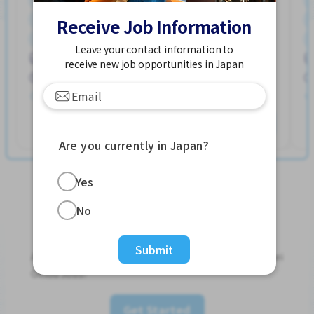
ထမင်းကျွေးမည်
ဘူတာႏွင့္နီးေသာ
ဘောနပ်စ်
Receive Job Information
လမ္းစရိတ္ေပးသည္
အဆောင်တစ်စိတ်တစ်ပိုင်းဖုံးလွှမ်း
Leave your contact information to
Hayuka Sta. (Kagawa)
အမျိုးသမီး ပို၍လိုလားသည်
အမျိုးသား ပို၍လိုလားသည်
receive new job opportunities in Japan
250,000 - 400,000/month
တင်ထားတယ်။ လွန်ခဲ့သော 1 ပတ်က
နောက်ထပ်ကြည့်ရှုပါ
Are you currently in Japan?
Yes
No
Jobs For Foreigners In Japan
Submit
Apply for Part-Time Jobs, Full-Time Jobs and Tokutei
Ginou Jobs!
Get Started