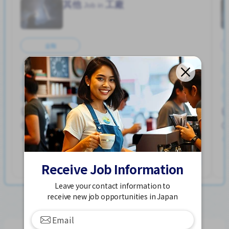
其他
工廠
Job in
全職
停車位
加薪
外籍員工
女性首選
宿舍部分覆蓋
提供膳食
支付交通費
獎勵
男性首選
ハユカえき (かがわけん)
250,000 - 400,000/month
已發布 2個星期前
查看更多
Receive Job Information
Leave your contact information to
receive new job opportunities in Japan