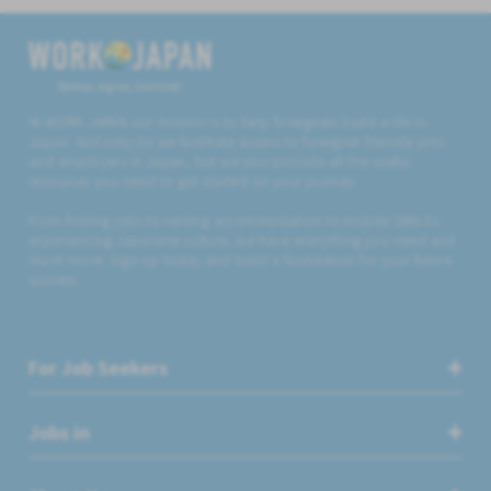
Believe, Aspire, Get Hired
At WORK JAPAN our mission is to help foreigners build a life in
Japan. Not only do we facilitate access to foreigner friendly jobs
and employers in Japan, but we also provide all the useful
resources you need to get started on your journey.
From finding jobs to renting accommodation to mobile SIMs to
experiencing Japanese culture, we have everything you need and
much more. Sign up today and build a foundation for your future
success.
For Job Seekers
Jobs in