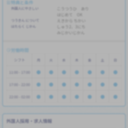
特典と条件
外国人にやさしい
こうつうひ あり
はじめて OK
つうきん について
えきから ちかい
はたらく じかん
しゅう2、3にち
みじかいじかん
労働時間
シフト
月
火
水
木
金
土
日
11:00 - 17:00
17:00 - 22:00
22:00 - 02:00
外国人採用・求人情報