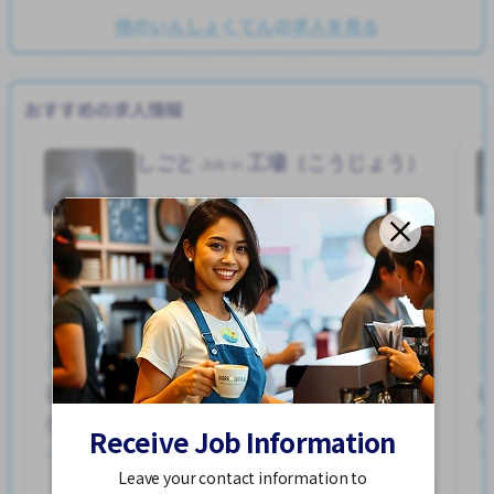
他のいんしょくてんの求人を見る
おすすめの求人情報
しごと
工場（こうじょう）
Job in
正社員
ボーナス
えきから ちかい
ごはん つき
こうつうひ あり
がいこくじんが いる
じてんしゃ OK
女性かんげい
寮一部サポート
ハユカえき (かがわけん)
昇給
250,000 - 400,000/month
Receive Job Information
求人掲載 ２週間前
Leave your contact information to