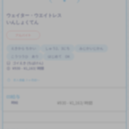
ウェイター・ウエイトレス
いんしょくてん
アルバイト
えきから ちかい
しゅう2、3にち
みじかいじかん
こうつうひ あり
はじめて OK
ゴイえき (ちばけん)
¥930 - ¥1,163/ 時間
求人掲載 ３ヶ月前〜
給与
時給
¥930 - ¥1,163/ 時間