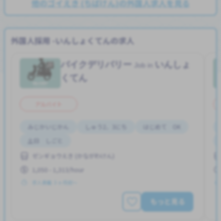
他のゴイえき (ちばけん)の外国人求人を見る
外国人採用 -いんしょくてんの求人
バイクデリバリー
いんしょ
Job in
くてん
アルバイト
みじかいじかん
しゅう2、3にち
はじめて OK
土日 しごと
ゼンギョウえき (かながわけん)
1,050 - 1,313/hour
求人掲載 ３ヶ月前〜
もっと見る