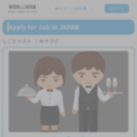
やさしい日本語
ログイン
Believe, Aspire, Get Hired
Apply for Job In JAPAN
しごとリスト
キサラヅ