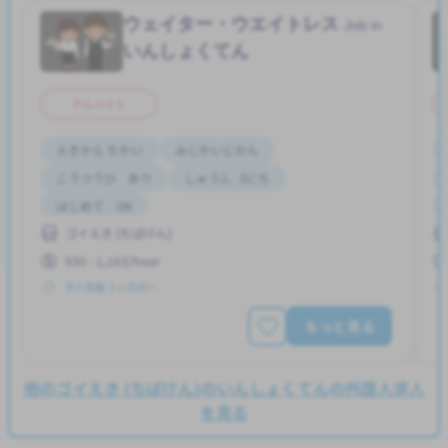
ウェイター・ウエイトレス
Job in
いんしょくてん
アルバイト
えきから ちかい
みじかいじかん
こうつうひ あり
しゅう2、3にち
はじめて OK
ゴイえき (ちばけん)
930 - 1,163/hour
求人掲載 ３ヶ月前〜
もっと見る
他のゴイえき (ちばけん)のいんしょくてんの外国人求人
を見る