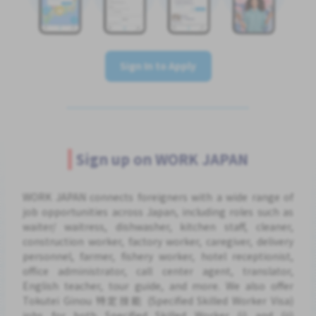
Sign In to Apply
Sign up on WORK JAPAN
WORK JAPAN connects foreigners with a wide range of
job opportunities across Japan, including roles such as
waiter/ waitress, dishwasher, kitchen staff, cleaner,
construction worker, factory worker, caregiver, delivery
personnel, farmer, fishery worker, hotel receptionist,
office administrator, call center agent, translator,
English teacher, tour guide, and more. We also offer
Tokutei Ginou 特定技能 (Specified Skilled Worker Visa)
jobs for both Specified Skilled Worker (i) and (ii)