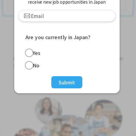
もっと見る
receive new job opportunities in Japan
Are you currently in Japan?
Jobs For Foreigners In Japan
Yes
Apply for Part-Time Jobs, Full-Time Jobs and Tokutei
No
Ginou Jobs!
Get Started
Submit