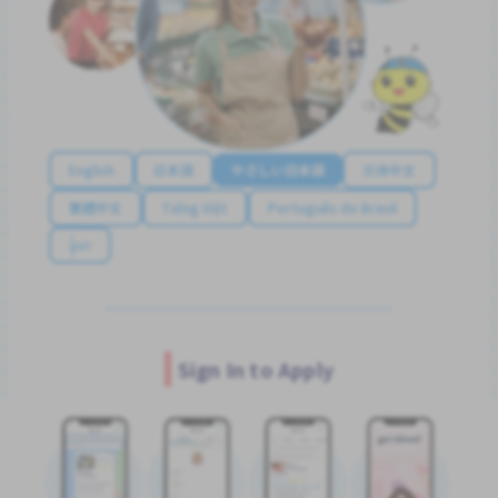
English
日本語
やさしい日本語
简体中文
繁體中文
Tiếng Việt
Português do Brasil
န်မာ
Sign In to Apply