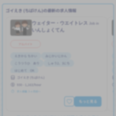
ゴイえき (ちばけん)の最新の求人情報
ウェイター・ウエイトレス
Job in
いんしょくてん
アルバイト
えきから ちかい
みじかいじかん
こうつうひ あり
しゅう2、3にち
はじめて OK
ゴイえき (ちばけん)
930 - 1,163/hour
求人掲載 ３ヶ月前〜
もっと見る