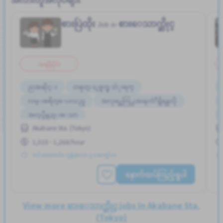
စားပြဲထိုး
စားေသာက္ဆိုင္
Job in
အချိန်ပိုင်း
ညအဆိုင္း
တစ္ပတ္ႏွစ္ရက္မွ သံုးရက္
လမ္းစရိတ္ေပးသည္
အလုပ္အေတြ႕အၾကံဳရွိရန္မလို
အလုပ္ခ်ိန္နည္းေသာ
Akabane Sta. (Tokyo)
1,010 - 1,268/hour
တင်ထားတယ်။ လွန်ခဲ့သော ၃ လကျော်က
နောက်ထပ်ကြည့်ရှုပါ
View more စားေသာက္ဆိုင္ jobs in Akabane Sta.
(Tokyo)