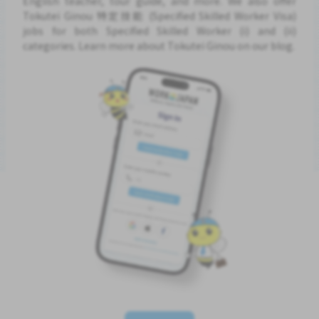
English teacher, tour guide, and more. We also offer
Tokutei Ginou 特定技能 (Specified Skilled Worker Visa)
jobs for both Specified Skilled Worker (i) and (ii)
categories. Learn more about Tokutei Ginou on our blog.