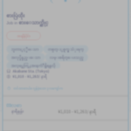
စားပြဲထိုး
စားေသာက္ဆိုင္
Job in
အချိန်ပိုင်း
ဘူတာႏွင့္နီးေသာ
တစ္ပတ္ႏွစ္ရက္မွ သံုးရက္
အလုပ္ခ်ိန္နည္းေသာ
လမ္းစရိတ္ေပးသည္
အလုပ္အေတြ႕အၾကံဳရွိရန္မလို
Akabane Sta. (Tokyo)
¥1,010 - ¥1,263/ နာရီ
တင်ထားတယ်။ လွန်ခဲ့သော ၃ လကျော်က
လစာ
နာရီနှုန်း
¥1,010 - ¥1,263/ နာရီ