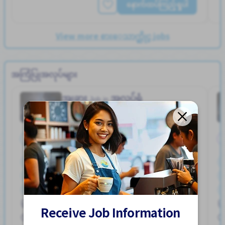
နောက်ထပ်ကြည့်ရှုပါ
View more စားေသာက္ဆိုင္ jobs
အကြံပြုအလုပ်များ
အျခား
အလုပ်ရုံ
Job in
အချိန်ပြည့်
ကားပါကင္ရွိျခင္း
စက္ဘီးထားရန္ေနရာရွိျခင္း
ထမင်းကျွေးမည်
ဘူတာႏွင့္နီးေသာ
ဘောနပ်စ်
လမ္းစရိတ္ေပးသည္
အဆောင်တစ်စိတ်တစ်ပိုင်းဖုံးလွှမ်း
Hayuka Sta. (Kagawa)
အမျိုးသမီး ပို၍လိုလားသည်
အမျိုးသား ပို၍လိုလားသည်
Receive Job Information
250,000 - 400,000/month