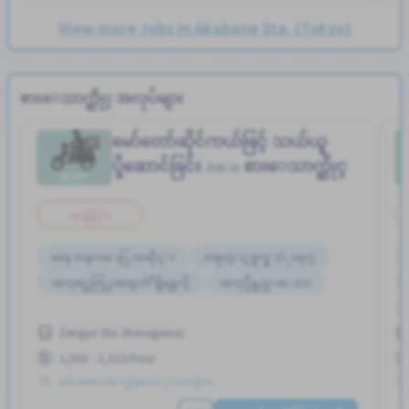
View more Jobs in Akabane Sta. (Tokyo)
စားေသာက္ဆိုင္ အလုပ်များ
မော်တော်ဆိုင်ကယ်ဖြင့် သယ်ယူ
ပို့ဆောင်ခြင်း
စားေသာက္ဆိုင္
Job in
အချိန်ပိုင်း
စေန တနဂၤေႏြ အဆိုင္း
တစ္ပတ္ႏွစ္ရက္မွ သံုးရက္
အလုပ္အေတြ႕အၾကံဳရွိရန္မလို
အလုပ္ခ်ိန္နည္းေသာ
Zengyo Sta. (Kanagawa)
1,050 - 1,313/hour
တင်ထားတယ်။ လွန်ခဲ့သော ၃ လကျော်က