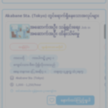
Akabane Sta. (Tokyo) တွင်ရောက်ရှိနေသောအလုပ်များ
အဆောက်အဦး သန့်ရှင်းရေး
Job in
အဆောက်အဦး ထိန်းသိမ်းမှု
အချိန်ပိုင်း
ဂျပန်ဘာသာ မလိုပါ
ကာလတို
ကားပါကင္ရွိျခင္း
ကျောင်းသား ဗီဇာ ပို၍လိုလားသည်
စေန တနဂၤေႏြ အဆိုင္း
တစ္ပတ္ႏွစ္ရက္မွ သံုးရက္
နိုင်ငံခြားသားများအတွက် လေ့ကျင့်သင်ကြားနိုင်မည့် လက်စွဲစာ
Akabane Sta. (Tokyo)
အုပ်ရှိသည်
1,000 - 1,250/hour
ပရိုမိုးရွင္း
ဘူတာႏွင့္နီးေသာ
မနက္အဆိုင္း
တင်ထားတယ်။ လွန်ခဲ့သော ၃ လကျော်က
နောက်ထပ်ကြည့်ရှုပါ