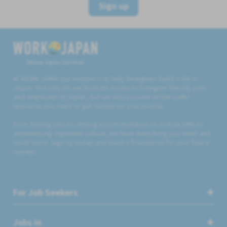
Sign up
Believe, Aspire, Get Hired
At WORK JAPAN our mission is to help foreigners build a life in
Japan. Not only do we facilitate access to foreigner friendly jobs
and employers in Japan, but we also provide all the useful
resources you need to get started on your journey.
From finding jobs to renting accommodation to mobile SIMs to
experiencing Japanese culture, we have everything you need and
much more. Sign up today and build a foundation for your future
success.
For Job Seekers
Jobs in