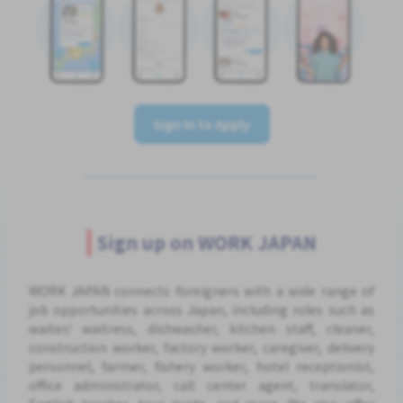
Sign In to Apply
Sign up on WORK JAPAN
WORK JAPAN connects foreigners with a wide range of
job opportunities across Japan, including roles such as
waiter/ waitress, dishwasher, kitchen staff, cleaner,
construction worker, factory worker, caregiver, delivery
personnel, farmer, fishery worker, hotel receptionist,
office administrator, call center agent, translator,