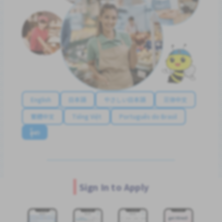
English
日本語
やさしい日本語
简体中文
繁體中文
Tiếng Việt
Português do Brasil
န်မာ
Sign In to Apply