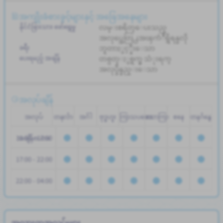
အကျိုးခံစားခွင့်များနှင့် အခြေအနေများ
နိုင်ငံခြားသား ဖော်ရွေမှု
လမ္းစရိတ္ေပးသည္
အလုပ္အေတြ႕အၾကံဳရွိရန္မလို
ခရီး
ဘူတာႏွင့္နီးေသာ
ပေးရမည့် အချိန်
တစ္ပတ္ႏွစ္ရက္မွ သံုးရက္
အလုပ္ခ်ိန္နည္းေသာ
အလုပ်ချိန်
အလုပ်
တနင်္လာ
အင်္ဂါ
ဗုဒ္ဓဟူး
ကြာသပတေး
သောကြာ
စနေ
တနင်္ဂနွေ
11:00 - 17:00
အချိန်ဇယား
17:00 - 22:00
22:00 - 04:00
အလားတူအလုပ်များ