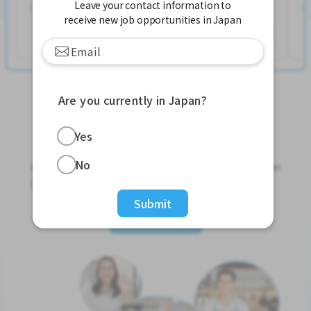
Leave your contact information to
တင်ထားတယ်။ လွန်ခဲ့သော 1 ပတ်က
receive new job opportunities in Japan
နောက်ထပ်ကြည့်ရှုပါ
Are you currently in Japan?
Yes
Jobs For Foreigners In Japan
No
Apply for Part-Time Jobs, Full-Time Jobs and Tokutei
Ginou Jobs!
Submit
Get Started