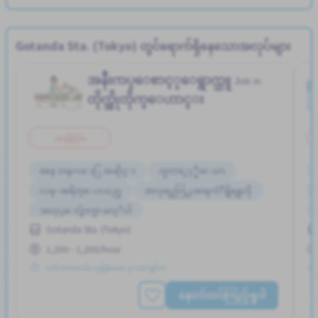
Gotanda Sta. (Tokyo) တွင်ရောက်ရှိနေသောအလုပ်များ
အနီးကပ္ေစာင့္ေရွာက္သူ
Job in
တိုက္အိုတိုက္ေဟာင္း
အချိန်ပိုင်း
စေန တနဂၤေႏြ အဆိုင္း
ဘူတာႏွင့္နီးေသာ
လမ္းစရိတ္ေပးသည္
အလုပ္အေတြ႕အၾကံဳရွိရန္မလို
အလုပ္ေလွ်ာက္စာ မလုိပါ
Gotanda Sta. (Tokyo)
1,200 - 1,200/hour
တင်ထားတယ်။ လွန်ခဲ့သော ၃ လကျော်က
နောက်ထပ်ကြည့်ရှုပါ