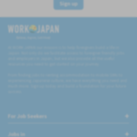
Sign up
Believe, Aspire, Get Hired
At WORK JAPAN our mission is to help foreigners build a life in
Japan. Not only do we facilitate access to foreigner friendly jobs
and employers in Japan, but we also provide all the useful
resources you need to get started on your journey.
From finding jobs to renting accommodation to mobile SIMs to
experiencing Japanese culture, we have everything you need and
much more. Sign up today and build a foundation for your future
success.
For Job Seekers
Jobs in