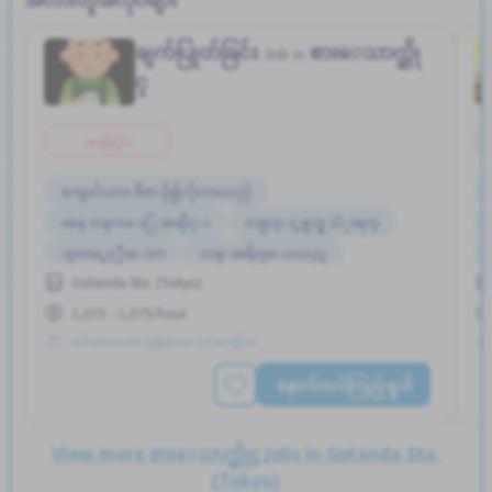
ချက်ပြုတ်ခြင်း
စားေသာက္ဆို
Job in
င္
အချိန်ပိုင်း
ကျောင်းသား ဗီဇာ ပို၍လိုလားသည်
စေန တနဂၤေႏြ အဆိုင္း
တစ္ပတ္ႏွစ္ရက္မွ သံုးရက္
ဘူတာႏွင့္နီးေသာ
လမ္းစရိတ္ေပးသည္
Gotanda Sta. (Tokyo)
အမျိုးသမီး ပို၍လိုလားသည်
အမျိုးသား ပို၍လိုလားသည်
1,075 - 1,075/hour
အလုပ္အေတြ႕အၾကံဳရွိရန္မလို
အခ်ိန္ပိုနည္းေသာ
တင်ထားတယ်။ လွန်ခဲ့သော ၃ လကျော်က
နောက်ထပ်ကြည့်ရှုပါ
View more စားေသာက္ဆိုင္ jobs in Gotanda Sta.
(Tokyo)