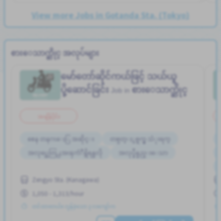
View more Jobs in Gotanda Sta. (Tokyo)
စားေသာက္ဆိုင္ အလုပ်များ
မော်တော်ဆိုင်ကယ်ဖြင့် သယ်ယူ
ပို့ဆောင်ခြင်း
စားေသာက္ဆိုင္
Job in
အချိန်ပိုင်း
စေန တနဂၤေႏြ အဆိုင္း
တစ္ပတ္ႏွစ္ရက္မွ သံုးရက္
အလုပ္အေတြ႕အၾကံဳရွိရန္မလို
အလုပ္ခ်ိန္နည္းေသာ
Zengyo Sta. (Kanagawa)
1,050 - 1,313/hour
တင်ထားတယ်။ လွန်ခဲ့သော ၃ လကျော်က