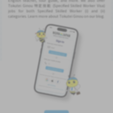
English teacher, tour guide, and more. We also offer
Tokutei Ginou 特定技能 (Specified Skilled Worker Visa)
jobs for both Specified Skilled Worker (i) and (ii)
categories. Learn more about Tokutei Ginou on our blog.