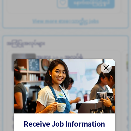
နောက်ထပ်ကြည့်ရှုပါ
View more စားေသာက္ဆိုင္ jobs
အကြံပြုအလုပ်များ
အျခား
အလုပ်ရုံ
Job in
ကျွမ်းကျင်လုပ်သား
ကားပါကင္ရွိျခင္း
စက္ဘီးထားရန္ေနရာရွိျခင္း
ထမင်းကျွေးမည်
ဘူတာႏွင့္နီးေသာ
ဘောနပ်စ်
လမ္းစရိတ္ေပးသည္
အဆောင်တစ်စိတ်တစ်ပိုင်းဖုံးလွှမ်း
Hayuka Sta. (Kagawa)
အမျိုးသမီး ပို၍လိုလားသည်
အမျိုးသား ပို၍လိုလားသည်
Receive Job Information
220,000 - 400,000/month