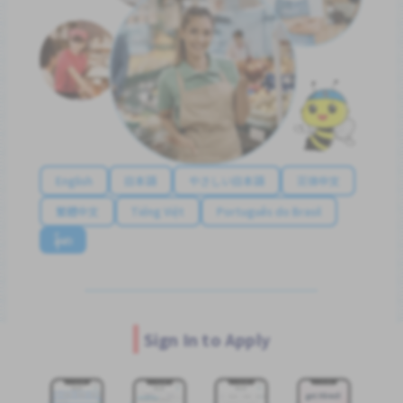
English
日本語
やさしい日本語
简体中文
繁體中文
Tiếng Việt
Português do Brasil
န်မာ
Sign In to Apply