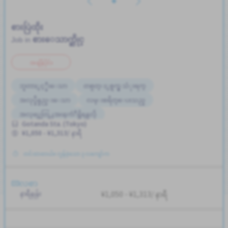
စားပြဲထိုး
စားေသာက္ဆိုင္
Job in
အချိန်ပိုင်း
ဘူတာႏွင့္နီးေသာ
တစ္ပတ္ႏွစ္ရက္မွ သံုးရက္
အလုပ္ခ်ိန္နည္းေသာ
လမ္းစရိတ္ေပးသည္
အလုပ္အေတြ႕အၾကံဳရွိရန္မလို
Gotanda Sta. (Tokyo)
¥1,050 - ¥1,313/ နာရီ
တင်ထားတယ်။ လွန်ခဲ့သော ၃ လကျော်က
လစာ
နာရီနှုန်း
¥1,050 - ¥1,313/ နာရီ