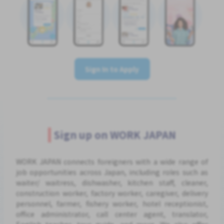
Sign In to Apply
Sign up on WORK JAPAN
WORK JAPAN connects foreigners with a wide range of
job opportunities across Japan, including roles such as
waiter/ waitress, dishwasher, kitchen staff, cleaner,
construction worker, factory worker, caregiver, delivery
personnel, farmer, fishery worker, hotel receptionist,
office administrator, call center agent, translator,