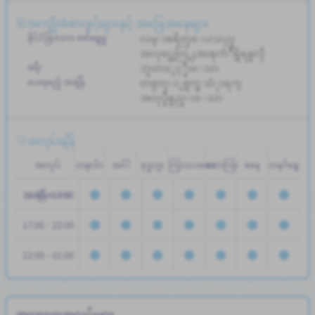
အကျိုးခံစားခွင့်များနှင့် အခြေအနေများ
နိုင်ငံခြားသား ဖော်ရွေမှု
လမ္းစရိတ္ေပးသည္
အလုပ္အေတြ႕အၾကံဳရွိရန္မလို
ခရီး
ဘူတာႏွင့္နီးေသာ
ပေးရမည့် အချိန်
တစ္ပတ္ႏွစ္ရက္မွ သံုးရက္
အလုပ္ခ်ိန္နည္းေသာ
အလုပ်ချိန်
အလုပ်
တနင်္လာ
အင်္ဂါ
ဗုဒ္ဓဟူး
ကြာသပတေး
သောကြာ
စနေ
တနင်္ဂနွေ
11:00 - 17:00
အချိန်ဇယား
17:00 - 22:00
22:00 - 01:00
အလားတူအလုပ်များ