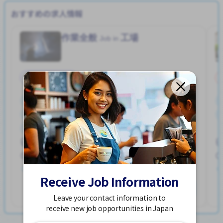
おすすめの求人情報
作業全般
工場
Job in
特定技能
ボーナス
まかないあり
交通費支給
外国人勤務中
女性歓迎
寮一部補助
昇給
男性歓迎
自転車通勤
羽床駅 (香川)
220,000 - 400,000/month
求人掲載 １周間前
Receive Job Information
詳細を見る
Leave your contact information to
receive new job opportunities in Japan