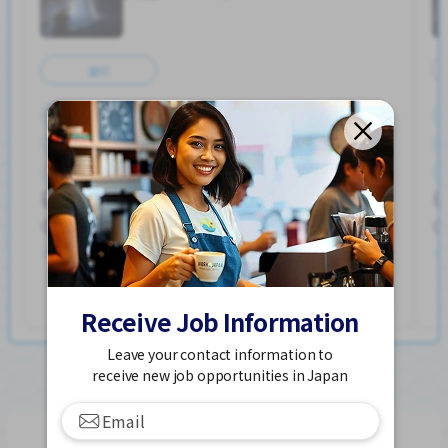
全职
停车位
加薪
外籍员工
奖励
女性首选
宿舍部分覆盖
提供膳食
支付交通费
男性首选
ハユカえき (かがわけん)
250,000 - 400,000/month
发布 2个星期前
查看更多
Receive Job Information
Leave your contact information to
receive new job opportunities in Japan
Jobs For Foreigners In Japan