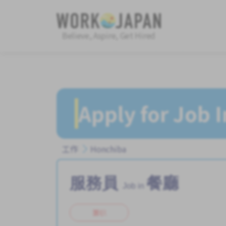
Believe, Aspire, Get Hired
Apply for Job 
工作
Honchiba
服務員
餐廳
Job in
兼职