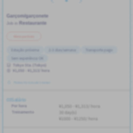
Garçom/garçonete
Restaurante
Job in
Meio período
Estação próxima
2-3 dias/semana
Transporte pago
Sem experiência OK
Tokyo Sta. (Tokyo)
¥1,050 - ¥1,313/ hora
Postou Há mais de 3 meses
Salário
Por hora
¥1,050 - ¥1,313/ hora
Treinamento
30 day(s)
¥1000 - ¥1250/ hora