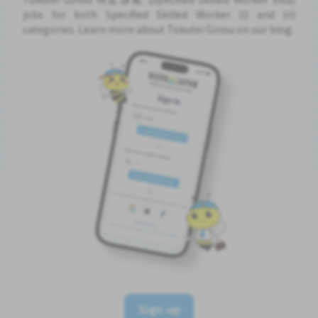
jobs for both Specified Skilled Worker (i) and (ii)
categories. Learn more about Tokutei Ginou on our blog.
Sign up