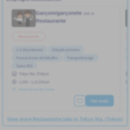
Garçom/garçonete
Job in
Restaurante
Meio período
2-3 dias/semana
Estação próxima
Poucas horas de trabalho
Transporte pago
Turno FDS
Tokyo Sta. (Tokyo)
1,050 - 1,313/hour
Postou Há mais de 3 meses
Ver mais
View more Restaurante jobs in Tokyo Sta. (Tokyo)