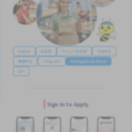
English
日本語
やさしい日本語
简体中文
繁體中文
Tiếng Việt
Português do Brasil
န်မာ
Sign In to Apply