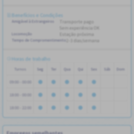
Benefícios e Condições
Amigável à Estrangeiros
Transporte pago
Sem experiência OK
Locomoção
Estação próxima
Tempo de Compromentimento
2-3 dias/semana
Horas de trabalho
Turnos
Seg
Ter
Qua
Qui
Sex
Sáb
Dom
09:00 - 00:00
18:00 - 00:00
18:00 - 22:00
Empregos semelhantes