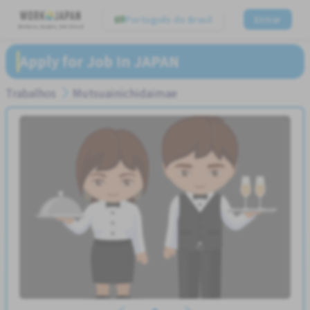
Português do Brasil
Entrar
Believe, Aspire, Get Hired
Apply for Job In JAPAN
Trabalhos
Mutsuainichidaimae