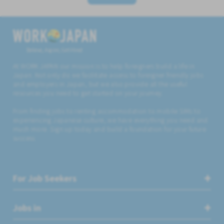
Believe, Aspire, Get Hired
At WORK JAPAN our mission is to help foreigners build a life in
Japan. Not only do we facilitate access to foreigner friendly jobs
and employers in Japan, but we also provide all the useful
resources you need to get started on your journey.
From finding jobs to renting accommodation to mobile SIMs to
experiencing Japanese culture, we have everything you need and
much more. Sign up today and build a foundation for your future
success.
For Job Seekers
Jobs in