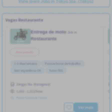
View more Jobs in Tokyo Sta. (Tokyo)
Vagas Restaurante
Entrega de moto
Job in
Restaurante
Meio período
2-3 dias/semana
Poucas horas de trabalho
Sem experiência OK
Turno FDS
Zengyo Sta. (Kanagawa)
1,050 - 1,313/hour
Postou Há mais de 3 meses
Ver mais