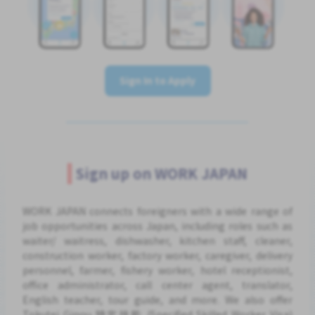
Sign In to Apply
Sign up on WORK JAPAN
WORK JAPAN connects foreigners with a wide range of
job opportunities across Japan, including roles such as
waiter/ waitress, dishwasher, kitchen staff, cleaner,
construction worker, factory worker, caregiver, delivery
personnel, farmer, fishery worker, hotel receptionist,
office administrator, call center agent, translator,
English teacher, tour guide, and more. We also offer
Tokutei Ginou 特定技能 (Specified Skilled Worker Visa)