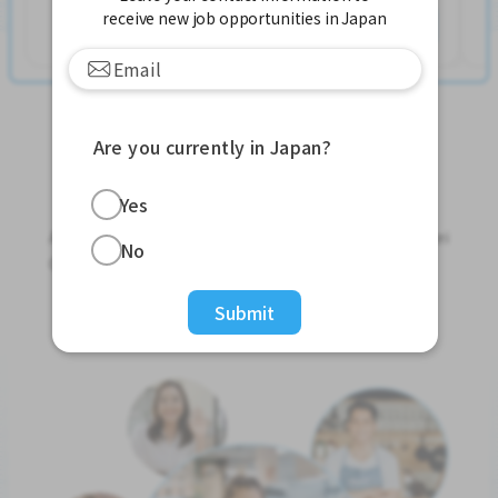
receive new job opportunities in Japan
Ver mais
Are you currently in Japan?
Jobs For Foreigners In Japan
Yes
Apply for Part-Time Jobs, Full-Time Jobs and Tokutei
No
Ginou Jobs!
Submit
Get Started