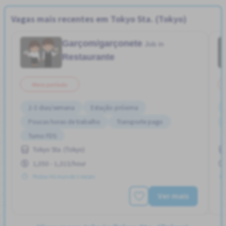
Vagas mais recentes em Tokyo Sta. (Tokyo)
Garçom/garçonete
Job in
Restaurante
Meio período
2-3 dias/semana
Estação próxima
Poucas horas de trabalho
Transporte pago
Turno FDS
Tokyo Sta. (Tokyo)
1,050 - 1,313/hour
Postou Há mais de 3 meses
Ver mais