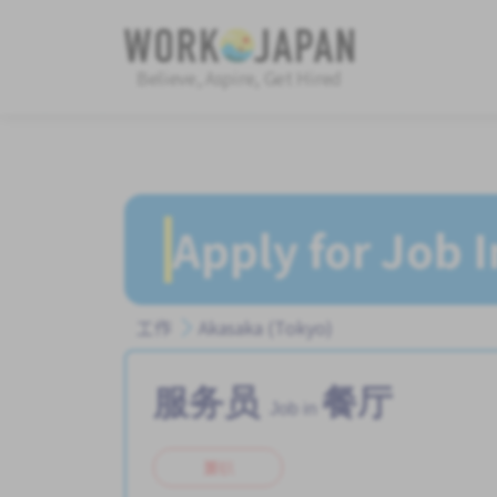
Believe, Aspire, Get Hired
Apply for Job 
工作
Akasaka (Tokyo)
服务员
餐厅
Job in
兼职