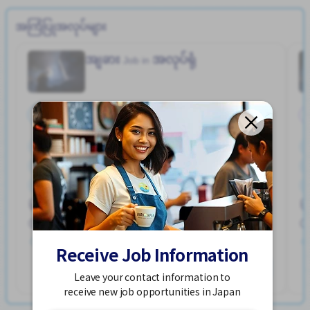
အကြံပြုအလုပ်များ
အျခား
အလုပ်ရုံ
Job in
အချိန်ပြည့်
ကားပါကင္ရွိျခင္း
စက္ဘီးထားရန္ေနရာရွိျခင္း
ထမင်းကျွေးမည်
ဘူတာႏွင့္နီးေသာ
ဘောနပ်စ်
လမ္းစရိတ္ေပးသည္
အဆောင်တစ်စိတ်တစ်ပိုင်းဖုံးလွှမ်း
Hayuka Sta. (Kagawa)
အမျိုးသမီး ပို၍လိုလားသည်
အမျိုးသား ပို၍လိုလားသည်
250,000 - 400,000/month
တင်ထားတယ်။ လွန်ခဲ့တဲ့ ၂ ပတ်လောက်ကပါ။
Receive Job Information
နောက်ထပ်ကြည့်ရှုပါ
Leave your contact information to
receive new job opportunities in Japan