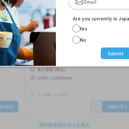
バイク配達
飲食店
Job in
Are you currently in Jap
Yes
アルバイト
No
，3日
土日勤務有り
未経験OK
短時間
週2，3日
Submit
駅から近い
東大宮駅 (埼玉)
1,030 - 1,288/hour
求人掲載 ３ヶ月前〜
細を見る
詳細を見る
他の飲食店の求人を見る