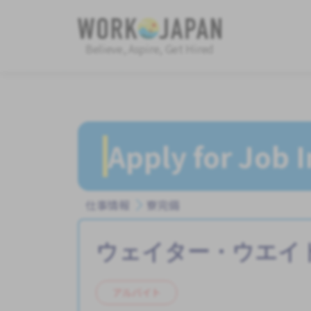
Believe, Aspire, Get Hired
Apply for Job 
仕事情報
寮完備
ウェイター・ウエイ
アルバイト