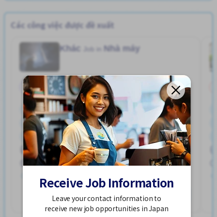
Các công việc được đề xuất
Khác
Nhà máy
Job in
Viza Đặc Định
Bãi đậu xe đạp
Bãi đỗ xe
Gần ga tàu
Giao dịch đã thanh toán
Hỗ trợ bữa ăn
Ký túc xá được bảo hiểm một phần
ハユカえき (かがわけん)
Lao động người nước ngoài
Nâng cao
Phúc lợi
220,000 - 400,000/month
Đã đăng 1 tuần trước
Receive Job Information
Xem thêm
Leave your contact information to
receive new job opportunities in Japan