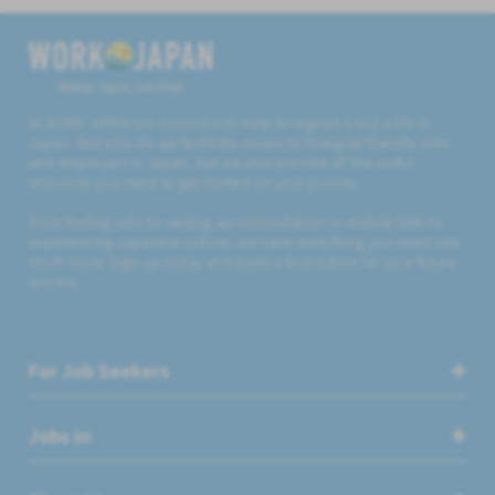
Believe, Aspire, Get Hired
At WORK JAPAN our mission is to help foreigners build a life in
Japan. Not only do we facilitate access to foreigner friendly jobs
and employers in Japan, but we also provide all the useful
resources you need to get started on your journey.
From finding jobs to renting accommodation to mobile SIMs to
experiencing Japanese culture, we have everything you need and
much more. Sign up today and build a foundation for your future
success.
For Job Seekers
Jobs in