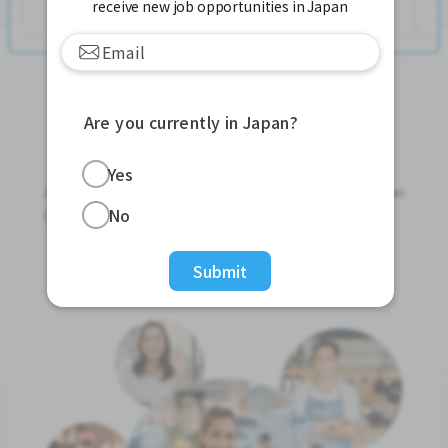
查看更多
receive new job opportunities in Japan
Are you currently in Japan?
Jobs For Foreigners In Japan
Yes
Apply for Part-Time Jobs, Full-Time Jobs and Tokutei
No
Ginou Jobs!
Get Started
Submit