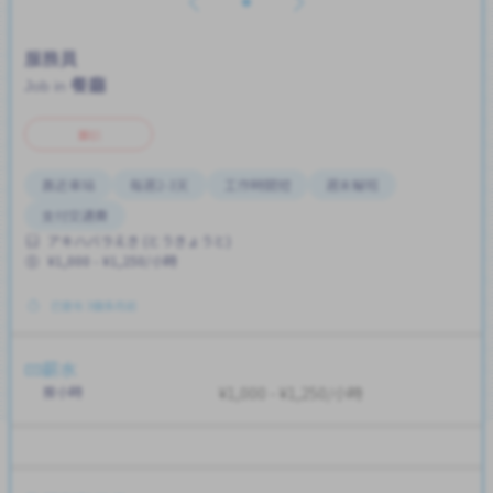
服務員
餐廳
Job in
兼职
靠近車站
每週2-3天
工作時間短
週末輪班
支付交通費
アキハバラえき (とうきょうと)
¥1,000 - ¥1,250/小時
已發布 3個多月前
薪水
按小時
¥1,000 - ¥1,250/小時