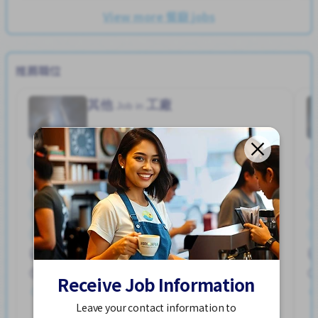
View more 餐廳 jobs
推薦職位
其他
工廠
Job in
全職
停車位
加薪
外籍員工
女性首選
宿舍部分覆蓋
提供膳食
支付交通費
獎勵
男性首選
ハユカえき (かがわけん)
250,000 - 400,000/month
Receive Job Information
已發布 1週前
Leave your contact information to