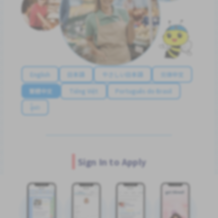
English
日本語
やさしい日本語
简体中文
繁體中文
Tiếng Việt
Português do Brasil
န်မာ
Sign In to Apply