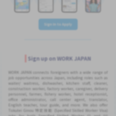
Sign In to Apply
Sign up on WORK JAPAN
WORK JAPAN connects foreigners with a wide range of
job opportunities across Japan, including roles such as
waiter/ waitress, dishwasher, kitchen staff, cleaner,
construction worker, factory worker, caregiver, delivery
personnel, farmer, fishery worker, hotel receptionist,
office administrator, call center agent, translator,
English teacher, tour guide, and more. We also offer
Tokutei Ginou 特定技能 (Specified Skilled Worker Visa)
jobs for both Specified Skilled Worker (i) and (ii)