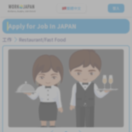
繁體中文
登入
Believe, Aspire, Get Hired
Apply for Job In JAPAN
工作
Restaurant/Fast Food