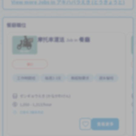
View more Jobs in アキハバラえき (とうきょうと)
餐廳職位
摩托車運送
餐廳
Job in
兼职
工作時間短
每週2-3天
無經驗要求
週末輪班
ゼンギョウえき (かながわけん)
1,050 - 1,313/hour
已發布 3個多月前
查看更多