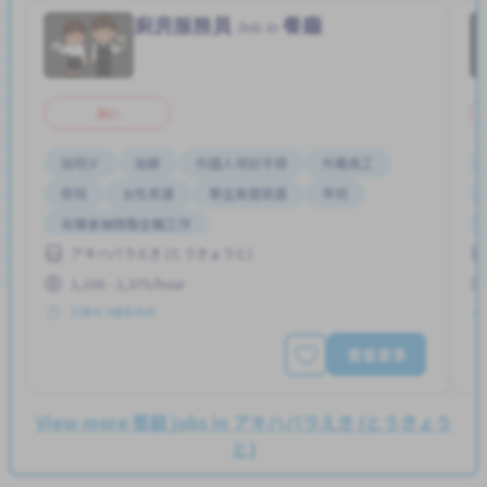
廚房服務員
餐廳
Job in
兼职
加班少
加薪
外國人培訓手冊
外籍員工
夜班
女性首選
學生簽證首選
早班
有機會被錄取全職工作
アキハバラえき (とうきょうと)
1,100 - 1,375/hour
已發布 3個多月前
查看更多
View more 餐廳 jobs in アキハバラえき (とうきょう
と)