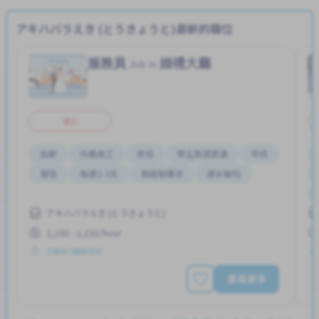
アキハバラえき (とうきょうと)最新的職位
服務員
婚禮大廳
Job in
兼职
加薪
外籍員工
夜班
學生簽證首選
早班
晉陞
每週2-3天
無經驗要求
週末輪班
アキハバラえき (とうきょうと)
1,100 - 1,150/hour
已發布 3個多月前
查看更多