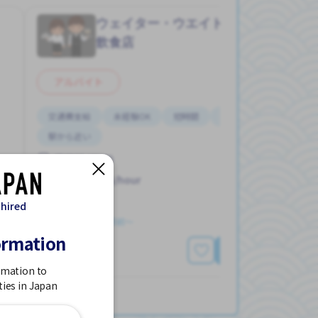
ウェイター・ウエイトレス
Job in
飲食店
アルバイト
交通費支給
未経験OK
短時間
週2，3日
駅から近い
蒲田駅 (東京)
1,100 - 1,375/hour
 hired
求人掲載 ３ヶ月前〜
ormation
詳細を見る
rmation to
ties in Japan