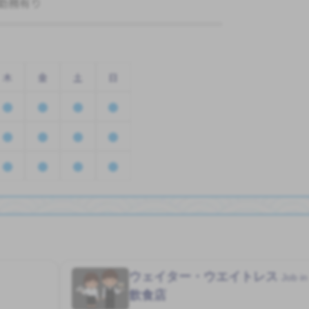
勤務有り
木
金
土
日
ウェイター・ウエイトレス
Job in
飲食店