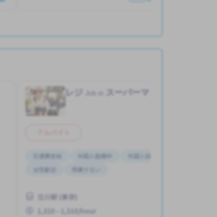
レジ
スーパーマーケット
Job in
アルバイト
交通費支給
外国人勤務中
外国人研修マニュアル
女性歓迎
残業少ない
立川駅 (東京)
1,310 - 1,310/hour