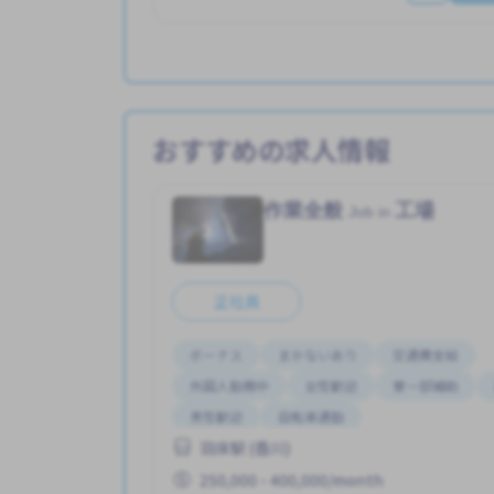
おすすめの求人情報
作業全般
工場
Job in
正社員
ボーナス
まかないあり
交通費支給
外国人勤務中
女性歓迎
寮一部補助
男性歓迎
自転車通勤
羽床駅 (香川)
250,000 - 400,000/month