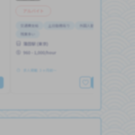
アルバイト
交通費支給
土日勤務有り
外国人勤務中
昇給
残業多い
蒲田駅 (東京)
960 - 1,000/hour
求人掲載 ３ヶ月前〜
詳細を見る