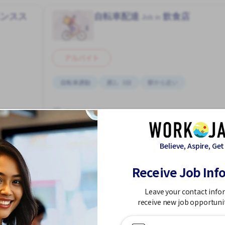
エンスス
自転車配達
飲食店
Job in
アルバイト
自転車通勤
週2，3日
駅から近い
蒲田駅 (東京)
1,500 - 1,800/hour
Believe, Aspire, Get
求人掲載 ３ヶ月前〜
Receive Job Inf
細を見る
詳細を見る
Leave your contact info
receive new job opportuni
他の蒲田駅 (東京)の外国人求人を見る