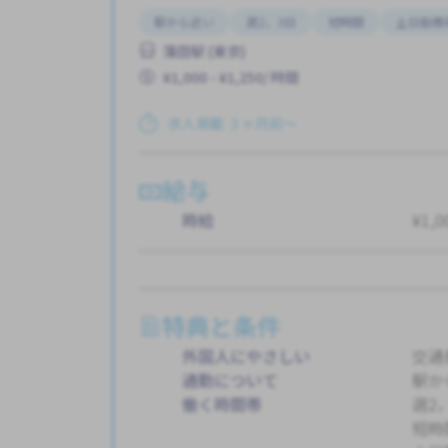
駅から近い
週2，3日
短時間
土日勤務
蒲田駅 (東京)
¥1,000 - ¥1,250/ 時間
求人掲載 ３ヶ月前〜
給与
時給
¥1,0
特典と条件
外国人にやさしい
交通
通勤について
駅か
働く時間帯
週2
短時