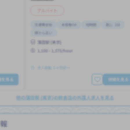
アルバイト
交通費支給
未経験OK
短時間
週2，3日
駅から近い
蒲田駅 (東京)
1,100 - 1,375/hour
求人掲載 ３ヶ月前〜
細を見る
詳細を見る
他の蒲田駅 (東京)の飲食店の外国人求人を見る
情報