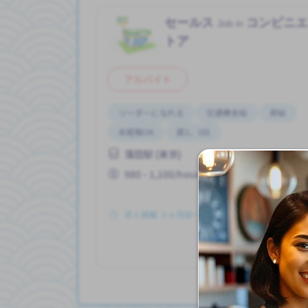
セールス
コンビニ
Job in
トア
アルバイト
リーダーになれる
交通費支給
昇給
未経験OK
週2，3日
蒲田駅 (東京)
980 - 1,100/hour
求人掲載 ３ヶ月前〜
詳