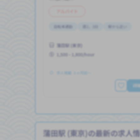
アルバイト
自転車通勤
週2，3日
駅から近い
蒲田駅 (東京)
1,500 - 1,800/hour
求人掲載 ３ヶ月前〜
詳
蒲田駅 (東京)の最新の求人