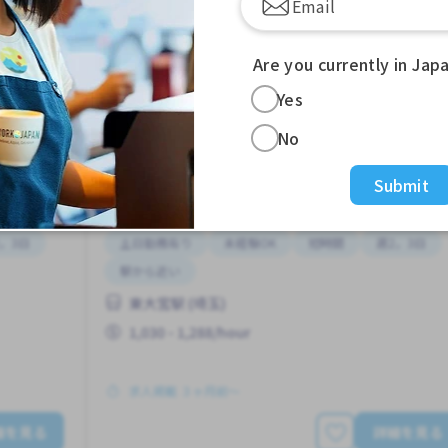
Are you currently in Jap
Yes
バイク配達
飲食店
Job in
No
Submit
アルバイト
，3日
土日勤務有り
未経験OK
短時間
週2，3日
駅から近い
東大宮駅 (埼玉)
1,030 - 1,288/hour
求人掲載 ３ヶ月前〜
細を見る
詳細を見る