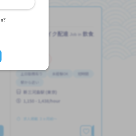
an?
バイク配達
飲食店
Job in
アルバイト
土日勤務有り
未経験OK
短時間
週2，3日
駅から近い
新三河島駅 (東京)
1,150 - 1,438/hour
求人掲載 ３ヶ月前〜
詳細を見る