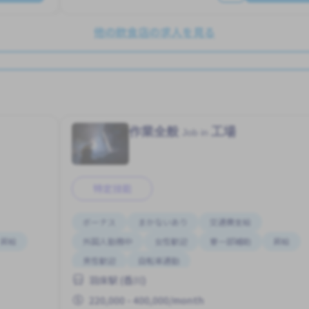
他の飲食店の求人を見る
作業全般
工場
Job in
特定技能
ボーナス
まかないあり
交通費支給
昇給
外国人勤務中
女性歓迎
寮一部補助
昇給
男性歓迎
自転車通勤
羽床駅 (香川)
220,000 - 400,000/month