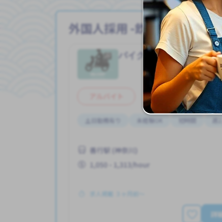
外国人採用 -飲食店の求人
バイク配達
飲食店
Job in
アルバイト
土日勤務有り
未経験OK
短時間
週2
善行駅 (神奈川)
1,050 - 1,313/hour
求人掲載 ３ヶ月前〜
詳