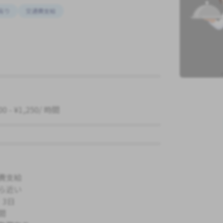
有り
交通費支給
00 - ¥1,250/ 時間
費支給
ら近い
，3日
間