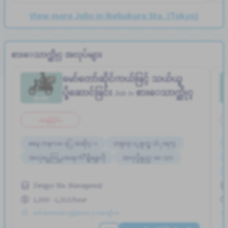
View more Jobs in Ikebukuro Sta. (Tokyo)
စားေသာက္ဆိုင္ အလုပ်များ
မော်တော်ဆိုင်ကယ်ဖြင့် သယ်ယူ
ပို့ဆောင်ခြင်း
စားေသာက္ဆိုင္
Job in
အချိန်ပိုင်း
စေန တနဂၤေႏြ အဆိုင္း
တစ္ပတ္ႏွစ္ရက္မွ သံုးရက္
အလုပ္အေတြ႕အၾကံဳရွိရန္မလို
အလုပ္ခ်ိန္နည္းေသာ
Zengyo Sta. (Kanagawa)
1,050 - 1,313/hour
တင်ထားတယ်။ လွန်ခဲ့သော ၃ လကျော်က