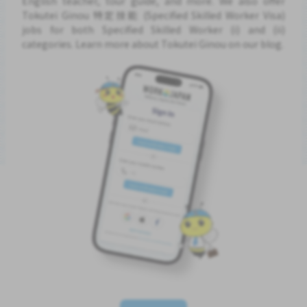
English teacher, tour guide, and more. We also offer
Tokutei Ginou 特定技能 (Specified Skilled Worker Visa)
jobs for both Specified Skilled Worker (i) and (ii)
categories. Learn more about Tokutei Ginou on our blog.