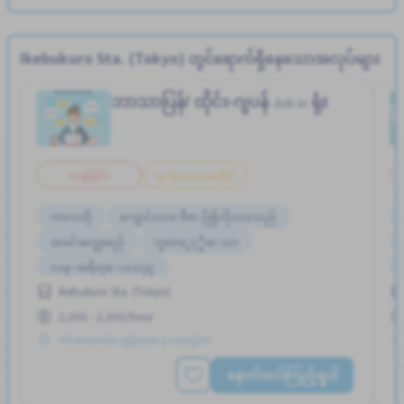
Ikebukuro Sta. (Tokyo) တွင်ရောက်ရှိနေသောအလုပ်များ
ဘာသာပြန်/ ထိုင်း-ဂျပန်
ရုံး
Job in
အချိန်ပိုင်း
ဂျပန်ဘာသာ မလိုပါ
ကာလတို
ကျောင်းသား ဗီဇာ ပို၍လိုလားသည်
ထမင်းကျွေးမည်
ဘူတာႏွင့္နီးေသာ
လမ္းစရိတ္ေပးသည္
Ikebukuro Sta. (Tokyo)
ဝင်ငွေအများအပြားရရန် အလားအလာရှိသည်
2,500 - 2,500/hour
အဆောင်ပေးမည်
အမျိုးသား ပို၍လိုလားသည်
တင်ထားတယ်။ လွန်ခဲ့သော ၃ လကျော်က
အလုပ္အေတြ႕အၾကံဳရွိရန္မလို
နောက်ထပ်ကြည့်ရှုပါ