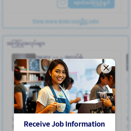
နောက်ထပ်ကြည့်ရှုပါ
View more စားေသာက္ဆိုင္ jobs
အကြံပြုအလုပ်များ
အျခား
အလုပ်ရုံ
Job in
အချိန်ပြည့်
ကားပါကင္ရွိျခင္း
စက္ဘီးထားရန္ေနရာရွိျခင္း
ထမင်းကျွေးမည်
ဘူတာႏွင့္နီးေသာ
ဘောနပ်စ်
လမ္းစရိတ္ေပးသည္
အဆောင်တစ်စိတ်တစ်ပိုင်းဖုံးလွှမ်း
Hayuka Sta. (Kagawa)
အမျိုးသမီး ပို၍လိုလားသည်
အမျိုးသား ပို၍လိုလားသည်
Receive Job Information
250,000 - 400,000/month