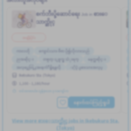
စက်ဘီးပို့ဆောင်ရေး
စားေ
Job in
သာက္ဆိုင္
အချိန်ပိုင်း
ကာလတို
ကျောင်းသား ဗီဇာ ပို၍လိုလားသည်
ညအဆိုင္း
တစ္ပတ္ႏွစ္ရက္မွ သံုးရက္
မနက္အဆိုင္း
အလုပ္အေတြ႕အၾကံဳရွိရန္မလို
ႏိုင္ငံျခားသားအလုပ္
Ikebukuro Sta. (Tokyo)
1,100 - 1,180/hour
တင်ထားတယ်။ လွန်ခဲ့သော ၃ လကျော်က
နောက်ထပ်ကြည့်ရှုပါ
View more စားေသာက္ဆိုင္ jobs in Ikebukuro Sta.
(Tokyo)