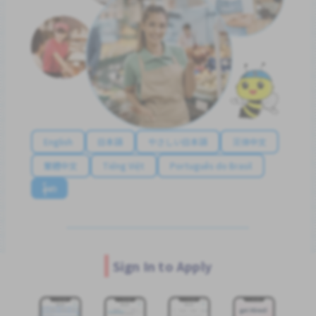
English
日本語
やさしい日本語
简体中文
繁體中文
Tiếng Việt
Português do Brasil
န်မာ
Sign In to Apply