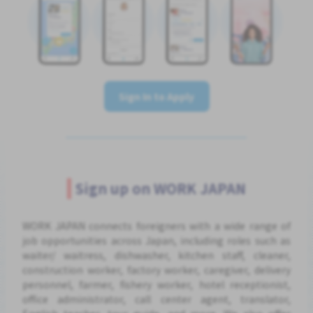
Sign In to Apply
Sign up on WORK JAPAN
WORK JAPAN connects foreigners with a wide range of
job opportunities across Japan, including roles such as
waiter/ waitress, dishwasher, kitchen staff, cleaner,
construction worker, factory worker, caregiver, delivery
personnel, farmer, fishery worker, hotel receptionist,
office administrator, call center agent, translator,