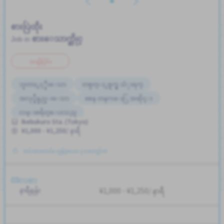
စားပြဲထိုး
စားေသာက္ဆိုင္
Job in
အချိန်ပိုင်း
ဘူတာႏွင့္နီးေသာ
တစ္ပတ္ႏွစ္ရက္မွ သံုးရက္
အလုပ္ခ်ိန္နည္းေသာ
စေန တနဂၤေႏြ အဆိုင္း
လမ္းစရိတ္ေပးသည္
Ikebukuro Sta. (Tokyo)
¥1,000 - ¥1,250/ နာရီ
တင်ထားတယ်။ လွန်ခဲ့သော ၃ လကျော်က
လစာ
နာရီနှုန်း
¥1,000 - ¥1,250/ နာရီ