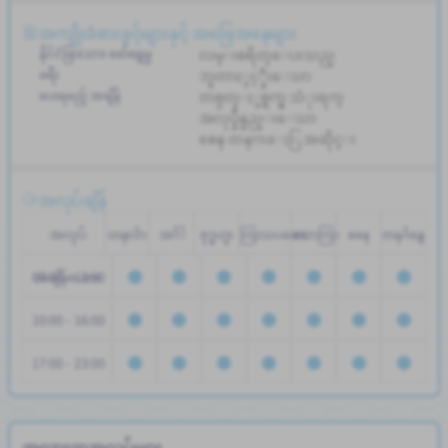
အကျိုးခံစားခွင့်များနှင့် အခြေအနေများ
နိုင်ငံခြားသား ဖော်ရွေမှု
လမ္းစရိတ္ေပးသည္
ခရီး
ဘူတာႏွင့္နီးေသာ
ပေးရမည့် အချိန်
တစ္ပတ္ႏွစ္ရက္မွ သံုးရက္
အလုပ္ခ်ိန္နည္းေသာ
စေန တနဂၤေႏြ အဆိုင္း
အလုပ်ချိန်
အလုပ်
တနင်္လာ
အင်္ဂါ
ဗုဒ္ဓဟူး
ကြာသပတေး
သောကြာ
စနေ
တနင်္ဂနွေ
07:00 - 13:00
အချိန်ဇယား
10:00 - 16:00
17:00 - 23:00
အလားတူအလုပ်များ