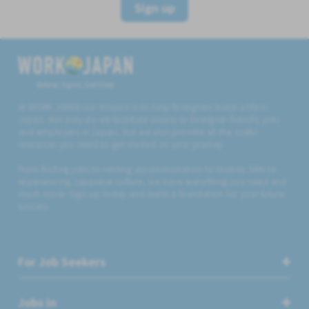
Sign up
Believe, Aspire, Get Hired
At WORK JAPAN our mission is to help foreigners build a life in
Japan. Not only do we facilitate access to foreigner friendly jobs
and employers in Japan, but we also provide all the useful
resources you need to get started on your journey.
From finding jobs to renting accommodation to mobile SIMs to
experiencing Japanese culture, we have everything you need and
much more. Sign up today and build a foundation for your future
success.
For Job Seekers
Jobs in