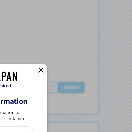
 hired
查看更多
ormation
rmation to
ties in Japan