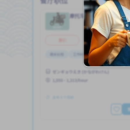
餐厅职位
摩托车配送
餐厅
Job in
兼职
周末轮班
工作时间短
无经验要求
每
ゼンギョウえき (かながわけん)
1,050 - 1,313/hour
发布 3 个月前