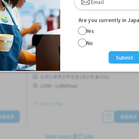
摩托车配送
餐厅
Job in
Are you currently in Jap
Yes
No
兼职
Submit
周2-3天
周末轮班
工作时间短
无经验要求
每周2-3天
靠近车站
ヒガシオオミヤえき (さいたまけん)
1,030 - 1,288/hour
发布 3 个月前
查看更多
查看更多
View more 餐厅 jobs