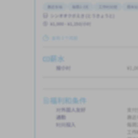
靠近车站
每周2-3天
工作时间短
周末轮
シンオオクボえき (とうきょうと)
¥1,000 - ¥1,250/小时
发布 3 个月前
薪水
按小时
¥1,0
福利和条件
对外国人友好
支付
通勤
靠近
时间投入
每周2
工作