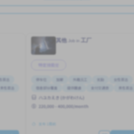
其他
工厂
Job in
特定技能签
性首选
停车位
加薪
外籍员工
奖励
女性首选
男性首选
宿舍部分覆盖
提供膳食
支付交通费
男性首选
ハユカえき (かがわけん)
220,000 - 400,000/month
发布 1周前