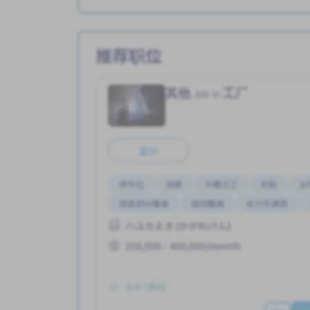
推荐职位
其他
工厂
Job in
全职
停车位
加薪
外籍员工
奖励
女
宿舍部分覆盖
提供膳食
支付交通费
ハユカえき (かがわけん)
250,000 - 400,000/month
发布 1周前