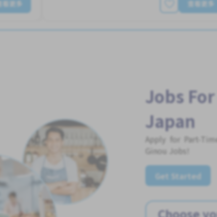
查看更多
查看更多
Jobs For
Japan
Apply for Part-Ti
Ginou Jobs!
Get Started
Choose yo