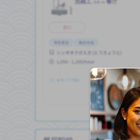
洗碗工
餐厅
Job in
兼职
男性首选
靠近车站
シンオオクボえき (とうきょうと)
1,050 - 1,100/hour
发布 3 个月前