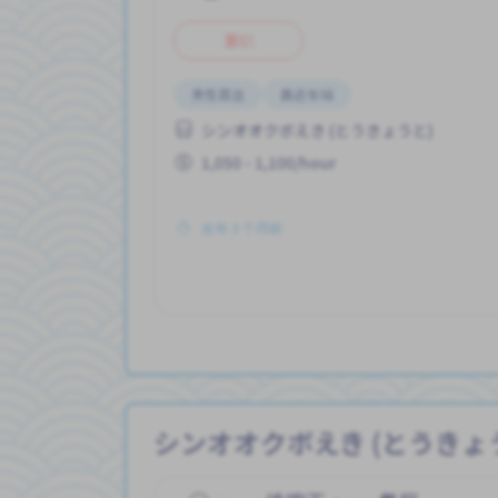
兼职
男性首选
靠近车站
シンオオクボえき (とうきょうと)
1,050 - 1,100/hour
发布 3 个月前
シンオオクボえき (とうきょ