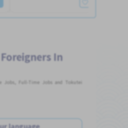
查看更多
 Foreigners In
me Jobs, Full-Time Jobs and Tokutei
ur language