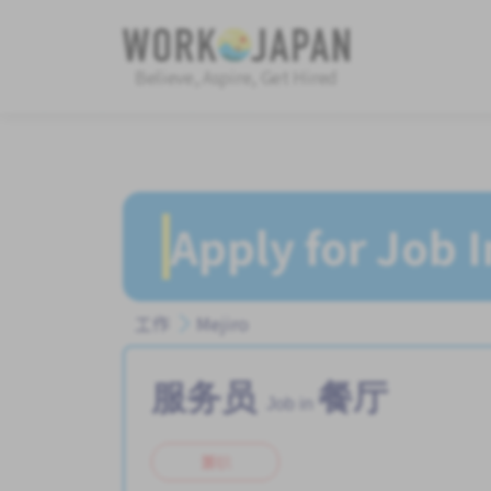
Believe, Aspire, Get Hired
Apply for Job 
工作
Mejiro
服务员
餐厅
Job in
兼职