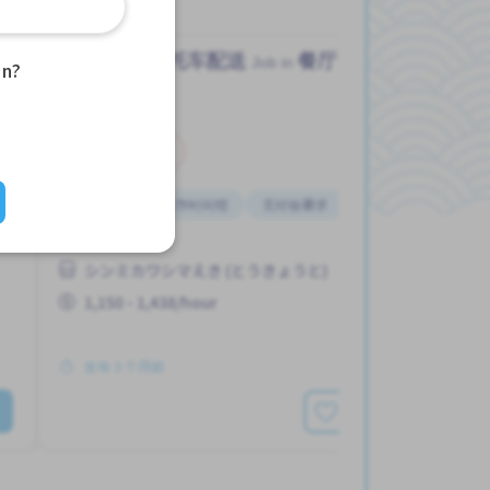
摩托车配送
餐厅
Job in
an?
兼职
周末轮班
工作时间短
无经验要求
每周2-3天
靠近车站
シンミカワシマえき (とうきょうと)
1,150 - 1,438/hour
发布 3 个月前
查看更多