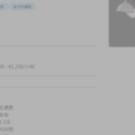
班
支付交通费
00 - ¥1,250/小时
交通费
车站
-3天
时间短