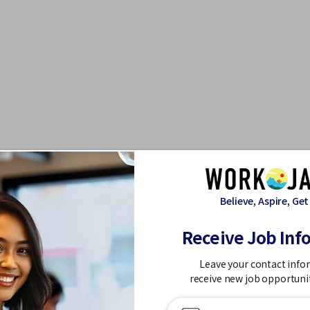
Believe, Aspire, Get
Receive Job Inf
View more Jobs in シンオオクボえき (とうきょうと)
Leave your contact info
receive new job opportuni