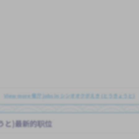
View more 餐厅 jobs in シンオオクボえき (とうきょうと)
うと)最新的职位