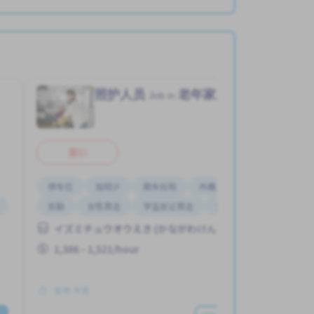
照护人员
老年家庭护理
Job in
兼职
停车位
加班少
周末轮班
外籍员工
夜班
奖励
女性首选
学生签证首选
支付交通费
イズミチュウオウえき (かながわけん)
1,386 - 1,521/hour
发布 今天