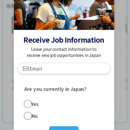
推薦職位
其他
工廠
Job in
Receive Job Information
特定技能簽
Leave your contact information to
receive new job opportunities in Japan
停車位
加薪
外籍員工
女性首選
宿舍部分覆蓋
提供膳食
支付交通費
獎勵
男性首選
ハユカえき (かがわけん)
Are you currently in Japan?
220,000 - 400,000/month
已發布 1週前
Yes
查看更多
No