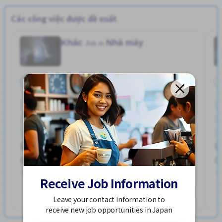
Các công việc được đề xuất
Khác
Nhà máy
Job in
Toàn thời gian
Bãi đậu xe đạp
Bãi đỗ xe
Gần ga tàu
Giao dịch đã thanh toán
Hỗ trợ bữa ăn
Ký túc xá được bảo hiểm một phần
ハユカえき (かがわけん)
Lao động người nước ngoài
Nâng cao
Phúc lợi
250,000 - 400,000/month
Đã đăng 2 tuần trước
Receive Job Information
Xem thêm
Leave your contact information to
receive new job opportunities in Japan