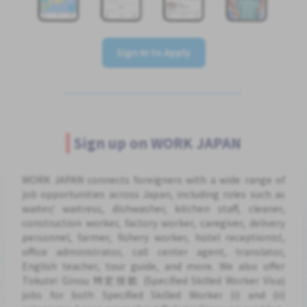
Sign In to Apply
Sign up on WORK JAPAN
WORK JAPAN connects foreigners with a wide range of
job opportunities across Japan, including roles such as
waiter/ waitress, dishwasher, kitchen staff, cleaner,
construction worker, factory worker, caregiver, delivery
personnel, farmer, fishery worker, hotel receptionist,
office administrator, call center agent, translator,
English teacher, tour guide, and more. We also offer
Tokutei Ginou 特定技能 (Specified Skilled Worker Visa)
jobs for both Specified Skilled Worker (i) and (ii)