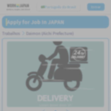
Português do Brasil
Entrar
Believe, Aspire, Get Hired
Apply for Job In JAPAN
Trabalhos
Daimon (Aichi Prefecture)