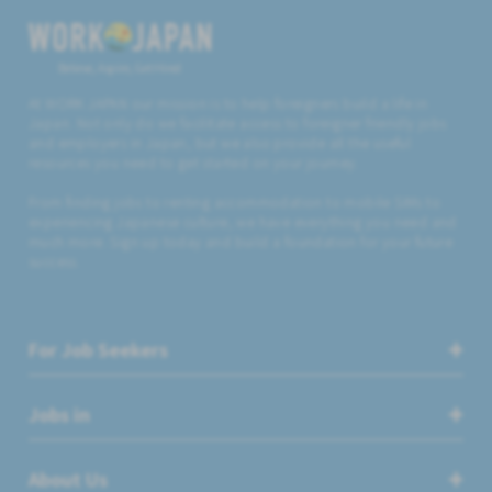
Believe, Aspire, Get Hired
At WORK JAPAN our mission is to help foreigners build a life in
Japan. Not only do we facilitate access to foreigner friendly jobs
and employers in Japan, but we also provide all the useful
resources you need to get started on your journey.
From finding jobs to renting accommodation to mobile SIMs to
experiencing Japanese culture, we have everything you need and
much more. Sign up today and build a foundation for your future
success.
For Job Seekers
Jobs in
About Us