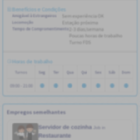
Benefícios e Condições
Amigável à Estrangeiros
Sem experiência OK
Locomoção
Estação próxima
Tempo de Compromentimento
2-3 dias/semana
Poucas horas de trabalho
Turno FDS
Horas de trabalho
Turnos
Seg
Ter
Qua
Qui
Sex
Sáb
Dom
09:00 - 21:00
Empregos semelhantes
Servidor de cozinha
Job in
Restaurante