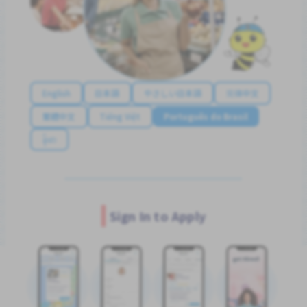
English
日本語
やさしい日本語
简体中文
繁體中文
Tiếng Việt
Português do Brasil
န်မာ
Sign In to Apply