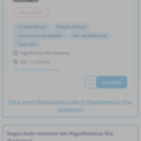
Meio período
2-3 dias/semana
Estação próxima
Poucas horas de trabalho
Sem experiência OK
Turno FDS
Higashiomiya Sta. (Saitama)
900 - 1,125/hour
Postou Há mais de 3 meses
Ver mais
View more Restaurante jobs in Higashiomiya Sta.
(Saitama)
Vagas mais recentes em Higashiomiya Sta.
(Saitama)