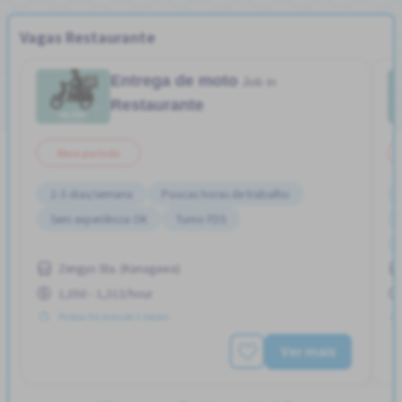
Vagas Restaurante
Entrega de moto
Job in
Restaurante
Meio período
2-3 dias/semana
Poucas horas de trabalho
Sem experiência OK
Turno FDS
Zengyo Sta. (Kanagawa)
1,050 - 1,313/hour
Postou Há mais de 3 meses
Ver mais