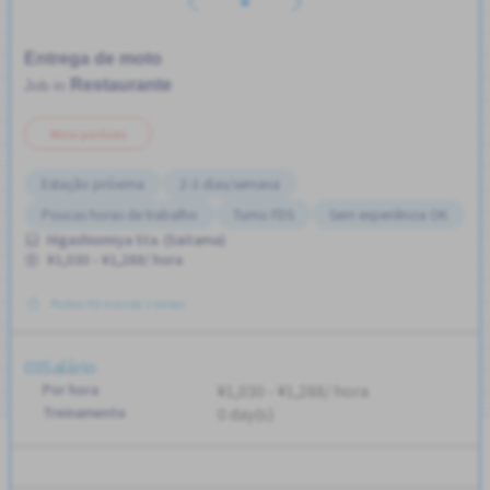
Entrega de moto
Restaurante
Job in
Meio período
Estação próxima
2-3 dias/semana
Poucas horas de trabalho
Turno FDS
Sem experiência OK
Higashiomiya Sta. (Saitama)
¥1,030 - ¥1,288/ hora
Postou Há mais de 3 meses
Salário
Por hora
¥1,030 - ¥1,288/ hora
Treinamento
0 day(s)