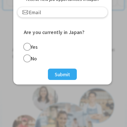
Are you currently in Japan?
Jobs For Foreigners In Japan
Yes
Apply for Part-Time Jobs, Full-Time Jobs and Tokutei
Ginou Jobs!
No
Get Started
Submit