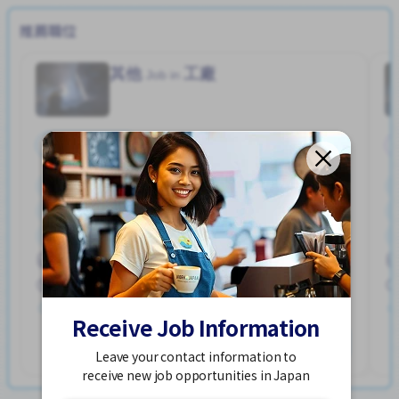
推薦職位
其他
工廠
Job in
全職
停車位
加薪
外籍員工
女性首選
宿舍部分覆蓋
提供膳食
支付交通費
獎勵
男性首選
ハユカえき (かがわけん)
250,000 - 400,000/month
已發布 2個星期前
Receive Job Information
查看更多
Leave your contact information to
receive new job opportunities in Japan