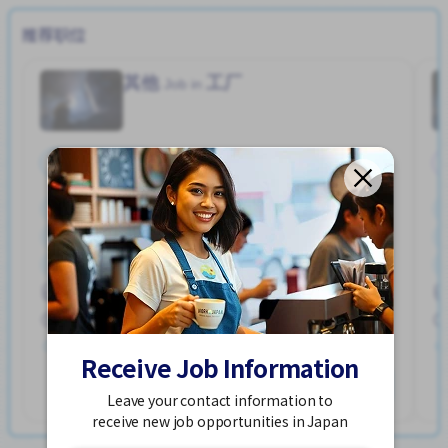
推荐职位
其他
工厂
Job in
全职
停车位
加薪
外籍员工
奖励
女性首选
宿舍部分覆盖
提供膳食
支付交通费
男性首选
ハユカえき (かがわけん)
250,000 - 400,000/month
发布 2个星期前
Receive Job Information
查看更多
Leave your contact information to
receive new job opportunities in Japan