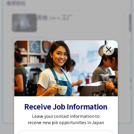
推荐职位
其他
工厂
Job in
全职
停车位
加薪
外籍员工
奖励
女性首选
宿舍部分覆盖
提供膳食
支付交通费
男性首选
ハユカえき (かがわけん)
250,000 - 400,000/month
发布 2个星期前
Receive Job Information
查看更多
Leave your contact information to
receive new job opportunities in Japan