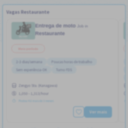
Vagas Restaurante
Entrega de moto
Job in
Restaurante
Meio período
2-3 dias/semana
Poucas horas de trabalho
Sem experiência OK
Turno FDS
Zengyo Sta. (Kanagawa)
1,050 - 1,313/hour
Postou Há mais de 3 meses
Ver mais