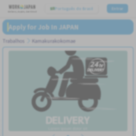
Português do Brasil
Entrar
Believe, Aspire, Get Hired
Apply for Job In JAPAN
Trabalhos
Kamakurakokomae