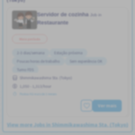
Servidor de cozinha
Job in
Restaurante
Meio período
2-3 dias/semana
Estação próxima
Poucas horas de trabalho
Sem experiência OK
Turno FDS
Shimmikawashima Sta. (Tokyo)
1,050 - 1,313/hour
Postou Há mais de 3 meses
Ver mais
View more Jobs in Shimmikawashima Sta. (Tokyo)