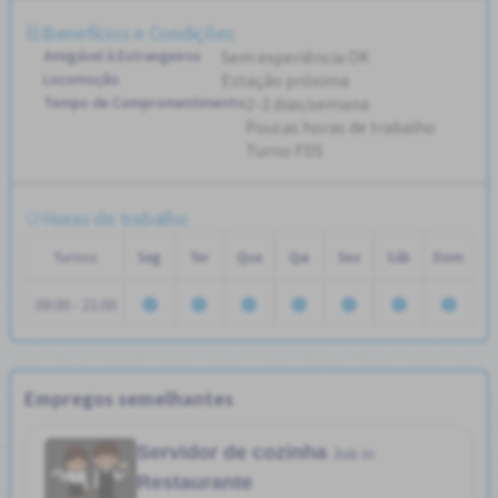
Benefícios e Condições
Amigável à Estrangeiros
Sem experiência OK
Locomoção
Estação próxima
Tempo de Compromentimento
2-3 dias/semana
Poucas horas de trabalho
Turno FDS
Horas de trabalho
Turnos
Seg
Ter
Qua
Qui
Sex
Sáb
Dom
09:00 - 21:00
Empregos semelhantes
Servidor de cozinha
Job in
Restaurante