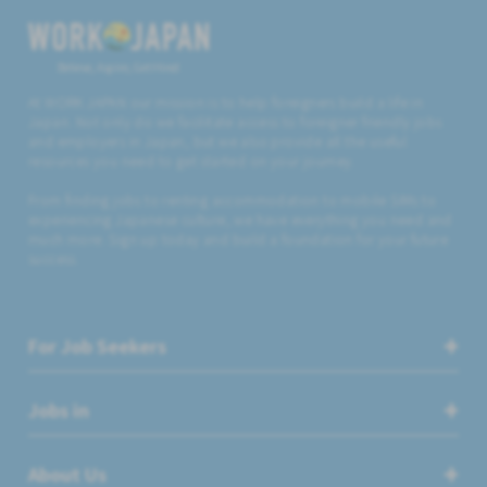
Believe, Aspire, Get Hired
At WORK JAPAN our mission is to help foreigners build a life in
Japan. Not only do we facilitate access to foreigner friendly jobs
and employers in Japan, but we also provide all the useful
resources you need to get started on your journey.
From finding jobs to renting accommodation to mobile SIMs to
experiencing Japanese culture, we have everything you need and
much more. Sign up today and build a foundation for your future
success.
For Job Seekers
Jobs in
About Us