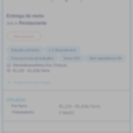
Entrega de moto
Restaurante
Job in
Meio período
Estação próxima
2-3 dias/semana
Poucas horas de trabalho
Turno FDS
Sem experiência OK
Shimmikawashima Sta. (Tokyo)
¥1,150 - ¥1,438/ hora
Postou Há mais de 3 meses
Salário
Por hora
¥1,150 - ¥1,438/ hora
Treinamento
0 day(s)