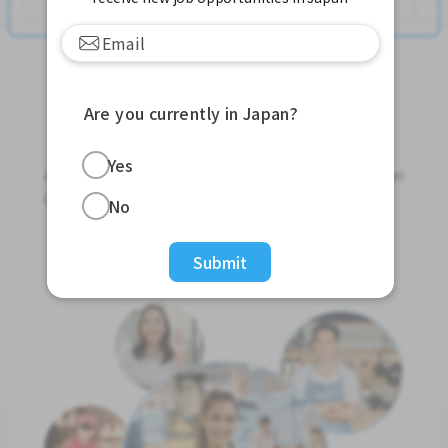
Are you currently in Japan?
Jobs For Foreigners In Japan
Yes
Apply for Part-Time Jobs, Full-Time Jobs and Tokutei
Ginou Jobs!
No
Get Started
Submit