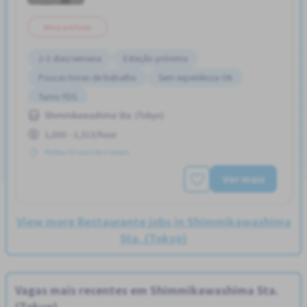
Meio período
2-3 dias/semana
Estação próxima
Poucas horas de trabalho
Sem experiência OK
Turno FDS
Shimmikawashima Sta. (Tokyo)
1,050 - 1,313/hour
Postou Há mais de 3 meses
Ver mais
View more Restaurante jobs in Shimmikawashima
Sta. (Tokyo)
Vagas mais recentes em Shimmikawashima Sta.
(Tokyo)