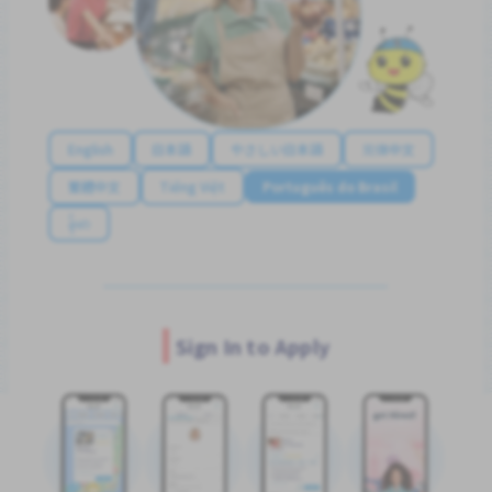
English
日本語
やさしい日本語
简体中文
繁體中文
Tiếng Việt
Português do Brasil
န်မာ
Sign In to Apply