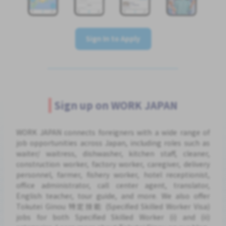
Sign In to Apply
Sign up on WORK JAPAN
WORK JAPAN connects foreigners with a wide range of
job opportunities across Japan, including roles such as
waiter/ waitress, dishwasher, kitchen staff, cleaner,
construction worker, factory worker, caregiver, delivery
personnel, farmer, fishery worker, hotel receptionist,
office administrator, call center agent, translator,
English teacher, tour guide, and more. We also offer
Tokutei Ginou 特定技能 (Specified Skilled Worker Visa)
jobs for both Specified Skilled Worker (i) and (ii)