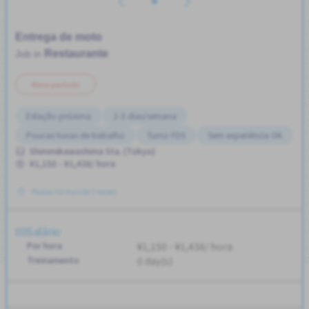
Entrega de moto
Restaurante
Job in
Meio período
Estação próxima
2-3 dias/semana
Poucas horas de trabalho
Turno FDS
Sem experiência OK
Shimmikawashima Sta. (Tokyo)
¥1,150 - ¥1,438/ hora
Postou Há mais de 3 meses
Salário
Por hora
¥1,150 - ¥1,438/ hora
Treinamento
0 day(s)