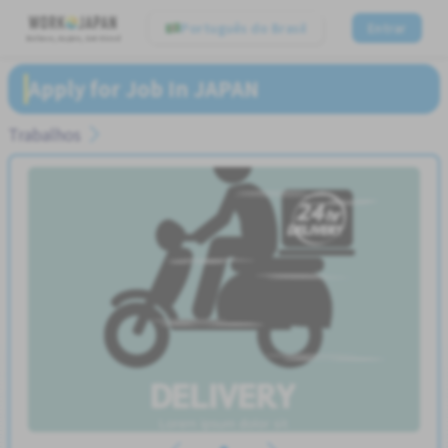
Português do Brasil
Entrar
Believe, Aspire, Get Hired
Apply for Job In JAPAN
Trabalhos