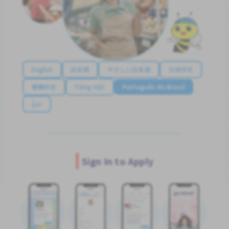
English
日本語
やさしい日本語
简体中文
繁體中文
Tiếng Việt
Português do Brasil
န်မာ
Sign In to Apply