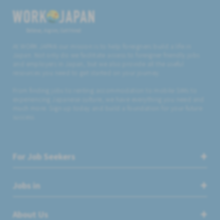
Believe, Aspire, Get Hired
At WORK JAPAN our mission is to help foreigners build a life in
Japan. Not only do we facilitate access to foreigner friendly jobs
and employers in Japan, but we also provide all the useful
resources you need to get started on your journey.
From finding jobs to renting accommodation to mobile SIMs to
experiencing Japanese culture, we have everything you need and
much more. Sign up today and build a foundation for your future
success.
For Job Seekers
Jobs in
About Us