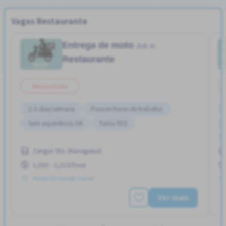
Vagas Restaurante
Entrega de moto
Job in
Restaurante
Meio período
2-3 dias/semana
Poucas horas de trabalho
Sem experiência OK
Turno FDS
Zengyo Sta. (Kanagawa)
1,050 - 1,313/hour
Postou Há mais de 3 meses
Ver mais