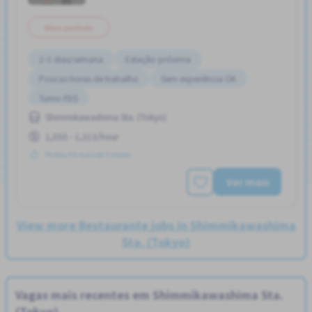
Meio período
2-3 dias/semana
Estação próxima
Poucas horas de trabalho
Sem experiência OK
Turno FDS
Shimmikawashima Sta. (Tokyo)
1,050 - 1,313/hour
Postou Há mais de 3 meses
Ver mais
View more Restaurante jobs in Shimmikawashima
Sta. (Tokyo)
Vagas mais recentes em Shimmikawashima Sta.
(Tokyo)