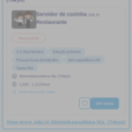
Servidor de cozinha
Job in
Restaurante
Meio período
2-3 dias/semana
Estação próxima
Poucas horas de trabalho
Sem experiência OK
Turno FDS
Shimmikawashima Sta. (Tokyo)
1,050 - 1,313/hour
Postou Há mais de 3 meses
Ver mais
View more Jobs in Shimmikawashima Sta. (Tokyo)