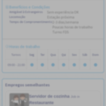
Benefícios e Condições
Amigável à Estrangeiros
Sem experiência OK
Locomoção
Estação próxima
Tempo de Compromentimento
2-3 dias/semana
Poucas horas de trabalho
Turno FDS
Horas de trabalho
Turnos
Seg
Ter
Qua
Qui
Sex
Sáb
Dom
09:00 - 21:00
Empregos semelhantes
Servidor de cozinha
Job in
Restaurante