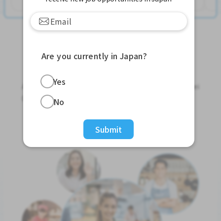
Are you currently in Japan?
Jobs For Foreigners In Japan
Yes
Apply for Part-Time Jobs, Full-Time Jobs and Tokutei
Ginou Jobs!
No
Get Started
Submit