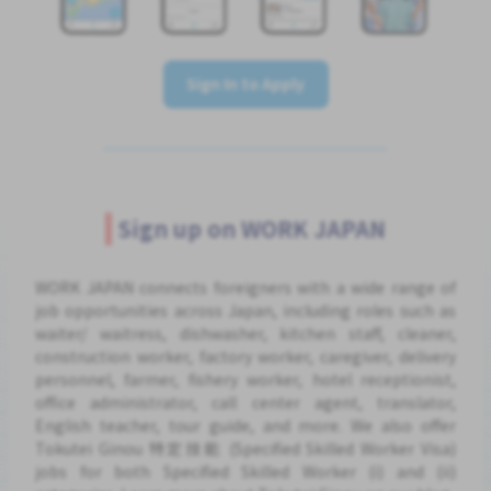
Sign In to Apply
Sign up on WORK JAPAN
WORK JAPAN connects foreigners with a wide range of
job opportunities across Japan, including roles such as
waiter/ waitress, dishwasher, kitchen staff, cleaner,
construction worker, factory worker, caregiver, delivery
personnel, farmer, fishery worker, hotel receptionist,
office administrator, call center agent, translator,
English teacher, tour guide, and more. We also offer
Tokutei Ginou 特定技能 (Specified Skilled Worker Visa)
jobs for both Specified Skilled Worker (i) and (ii)