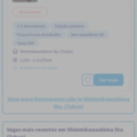
Meio período
2-3 dias/semana
Estação próxima
Poucas horas de trabalho
Sem experiência OK
Turno FDS
Shimmikawashima Sta. (Tokyo)
1,050 - 1,313/hour
Postou Há mais de 3 meses
Ver mais
View more Restaurante jobs in Shimmikawashima
Sta. (Tokyo)
Vagas mais recentes em Shimmikawashima Sta.
(Tokyo)