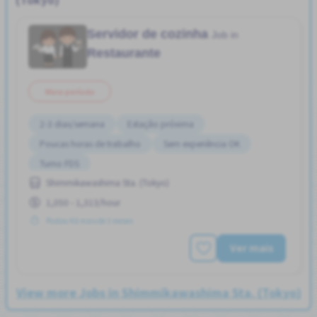
Servidor de cozinha
Job in
Restaurante
Meio período
2-3 dias/semana
Estação próxima
Poucas horas de trabalho
Sem experiência OK
Turno FDS
Shimmikawashima Sta. (Tokyo)
1,050 - 1,313/hour
Postou Há mais de 3 meses
Ver mais
View more Jobs in Shimmikawashima Sta. (Tokyo)