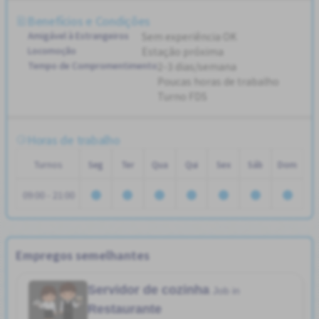
Benefícios e Condições
Amigável à Estrangeiros
Sem experiência OK
Locomoção
Estação próxima
Tempo de Compromentimento
2-3 dias/semana
Poucas horas de trabalho
Turno FDS
Horas de trabalho
Turnos
Seg
Ter
Qua
Qui
Sex
Sáb
Dom
09:00 - 21:00
Empregos semelhantes
Servidor de cozinha
Job in
Restaurante