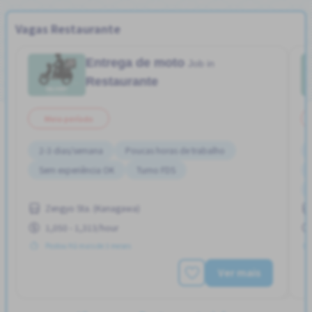
Vagas Restaurante
Entrega de moto
Job in
Restaurante
Meio período
2-3 dias/semana
Poucas horas de trabalho
Sem experiência OK
Turno FDS
Zengyo Sta. (Kanagawa)
1,050 - 1,313/hour
Postou Há mais de 3 meses
Ver mais