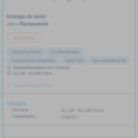
Entrega de moto
Restaurante
Job in
Meio período
Estação próxima
2-3 dias/semana
Poucas horas de trabalho
Turno FDS
Sem experiência OK
Shimmikawashima Sta. (Tokyo)
¥1,150 - ¥1,438/ hora
Postou Há mais de 3 meses
Salário
Por hora
¥1,150 - ¥1,438/ hora
Treinamento
0 day(s)