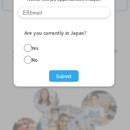
Are you currently in Japan?
Jobs For Foreigners In Japan
Yes
Apply for Part-Time Jobs, Full-Time Jobs and Tokutei
Ginou Jobs!
No
Get Started
Submit