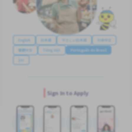
English
日本語
やさしい日本語
简体中文
繁體中文
Tiếng Việt
Português do Brasil
န်မာ
Sign In to Apply