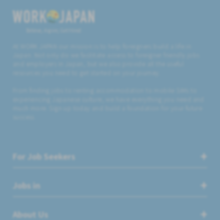
Believe, Aspire, Get Hired
At WORK JAPAN our mission is to help foreigners build a life in
Japan. Not only do we facilitate access to foreigner friendly jobs
and employers in Japan, but we also provide all the useful
resources you need to get started on your journey.
From finding jobs to renting accommodation to mobile SIMs to
experiencing Japanese culture, we have everything you need and
much more. Sign up today and build a foundation for your future
success.
For Job Seekers
Jobs in
About Us