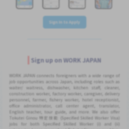
Sign In to Apply
Sign up on WORK JAPAN
WORK JAPAN connects foreigners with a wide range of
job opportunities across Japan, including roles such as
waiter/ waitress, dishwasher, kitchen staff, cleaner,
construction worker, factory worker, caregiver, delivery
personnel, farmer, fishery worker, hotel receptionist,
office administrator, call center agent, translator,
English teacher, tour guide, and more. We also offer
Tokutei Ginou 特定技能 (Specified Skilled Worker Visa)
jobs for both Specified Skilled Worker (i) and (ii)