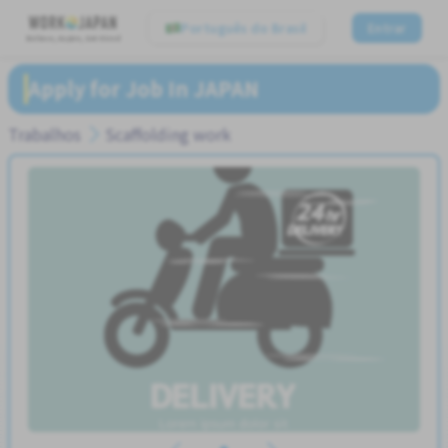
Português do Brasil
Entrar
Believe, Aspire, Get Hired
Apply for Job In JAPAN
Trabalhos
Scaffolding work